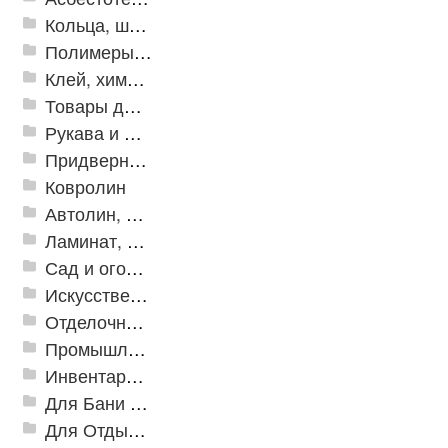
Кольца, шайбы, манжеты
Полимеры и пластики
Клей, химия, сопутствующие товары
Товары для дома
Рукава и шланги промышленные
Придверные решетки
Ковролин
Автолин, Транслин, Линолеум
Ламинат, Кварцвиниловая плитка SPC
Сад и огород
Искусственная трава
Отделочные профили
Промышленный текстиль
Инвентарь для клининга
Для Бани и Сауны
Для Отдыха и Пикника