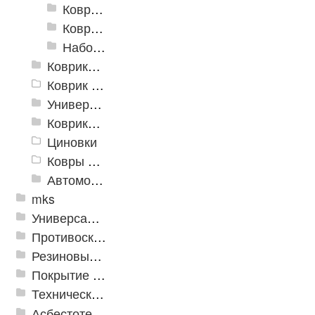
Коврики для ванн против скольжения
Коврики для ванной
Набор ковриков
Коврики и дорожки пористые (Лапша)
Коврик флокированный
Универсальные коврики
Коврики хлопковые
Циновки
Ковры для детской
Автомобильные коврики
mks
Универсальные модульные покрытия
Противоскользящая защита для лестниц, профили, ленты
Резиновые и ПВХ дорожки
Покрытие из резиновой крошки
Техническая резина
Асбестотехнические и теплоизоляционные материалы