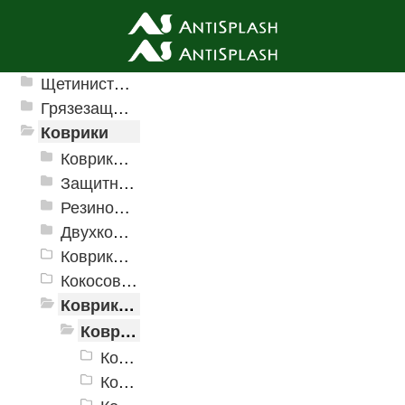
Ячеистые грязезащитные покрытия
Щетинистые покрытия
Грязезащитные, влаговпитывающие покрытия
Коврики
Коврики влаговпитывающие
Защитные коврики и лотки
Резиновые коврики
Двухкомпонентные коврики
Коврики на пенорезине
Кокосовые коврики
Коврики для ванн
Коврики для ванн «V-Line»
Коврики для ванн «V-Line» OV3
Коврики для ванн «V-Line» OV5