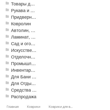
Товары для дома
Рукава и шланги промышленные
Придверные решетки
Ковролин
Автолин, Транслин, Линолеум
Ламинат, Кварцвиниловая плитка SPC
Сад и огород
Искусственная трава
Отделочные профили
Промышленный текстиль
Инвентарь для клининга
Для Бани и Сауны
Для Отдыха и Пикника
Средства от насекомых и садовых вредителей
Распродажа
Главная
Коврики
Коврики для ванн