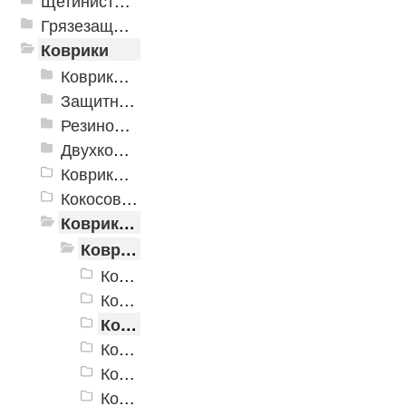
Щетинистые покрытия
Грязезащитные, влаговпитывающие покрытия
Коврики
Коврики влаговпитывающие
Защитные коврики и лотки
Резиновые коврики
Двухкомпонентные коврики
Коврики на пенорезине
Кокосовые коврики
Коврики для ванн
Коврики для ванн «V-Line»
Коврики для ванн «V-Line» OV3
Коврики для ванн «V-Line» OV5
Коврики для ванн «V-Line» 6153
Коврики для ванн «V-Line» 6153VT
Коврики для ванн «V-Line» 6344 R
Коврики для ванн «V-Line» 6637