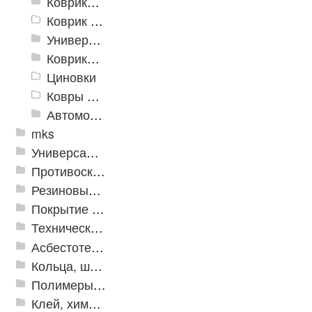
Коврики и дорожки пористые (Лапша)
Коврик флокированный
Универсальные коврики
Коврики хлопковые
Циновки
Ковры для детской
Автомобильные коврики
mks
Универсальные модульные покрытия
Противоскользящая защита для лестниц, профили, ленты
Резиновые и ПВХ дорожки
Покрытие из резиновой крошки
Техническая резина
Асбестотехнические и теплоизоляционные материалы
Кольца, шайбы, манжеты
Полимеры и пластики
Клей, химия, сопутствующие товары