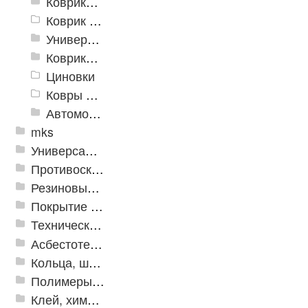
Коврики и дорожки пористые (Лапша)
Коврик флокированный
Универсальные коврики
Коврики хлопковые
Циновки
Ковры для детской
Автомобильные коврики
mks
Универсальные модульные покрытия
Противоскользящая защита для лестниц, профили, ленты
Резиновые и ПВХ дорожки
Покрытие из резиновой крошки
Техническая резина
Асбестотехнические и теплоизоляционные материалы
Кольца, шайбы, манжеты
Полимеры и пластики
Клей, химия, сопутствующие товары