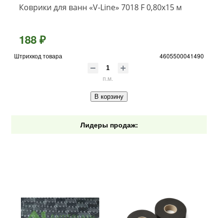
Коврики для ванн «V-Line» 7018 F 0,80x15 м
188 ₽
Штрихкод товара
4605500041490
п.м.
В корзину
Лидеры продаж: