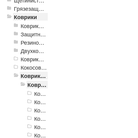
Щетинистые покрытия
Грязезащитные, влаговпитывающие покрытия
Коврики
Коврики влаговпитывающие
Защитные коврики и лотки
Резиновые коврики
Двухкомпонентные коврики
Коврики на пенорезине
Кокосовые коврики
Коврики для ванн
Коврики для ванн «V-Line»
Коврики для ванн «V-Line» OV3
Коврики для ванн «V-Line» OV5
Коврики для ванн «V-Line» 6153
Коврики для ванн «V-Line» 6153VT
Коврики для ванн «V-Line» 6344 R
Коврики для ванн «V-Line» 6637