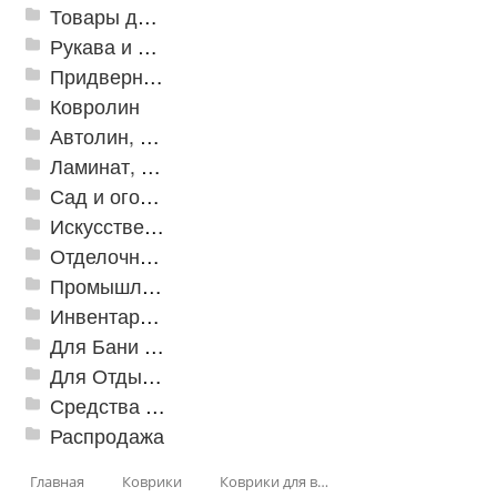
Товары для дома
Рукава и шланги промышленные
Придверные решетки
Ковролин
Автолин, Транслин, Линолеум
Ламинат, Кварцвиниловая плитка SPC
Сад и огород
Искусственная трава
Отделочные профили
Промышленный текстиль
Инвентарь для клининга
Для Бани и Сауны
Для Отдыха и Пикника
Средства от насекомых и садовых вредителей
Распродажа
Главная
Коврики
Коврики для ванн