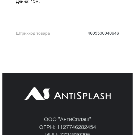
Длина: 15м.
Штрихкод товара
4605500040646
ООО "АнтиСплэш"
ОГРН: 1127746282454
ИНН: 7724830295