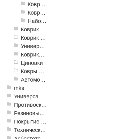
Коврики для ванн против скольжения
Коврики для ванной
Набор ковриков
Коврики и дорожки пористые (Лапша)
Коврик флокированный
Универсальные коврики
Коврики хлопковые
Циновки
Ковры для детской
Автомобильные коврики
mks
Универсальные модульные покрытия
Противоскользящая защита для лестниц, профили, ленты
Резиновые и ПВХ дорожки
Покрытие из резиновой крошки
Техническая резина
Асбестотехнические и теплоизоляционные материалы