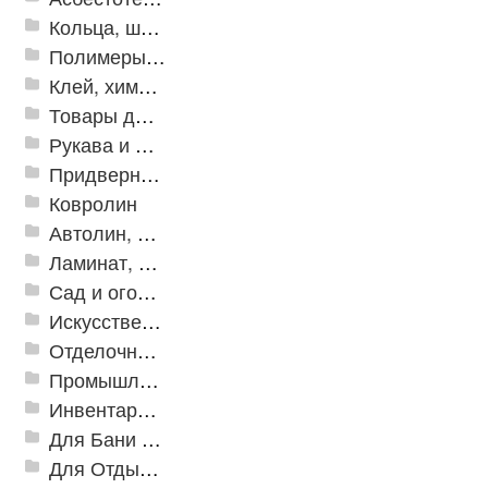
Кольца, шайбы, манжеты
Полимеры и пластики
Клей, химия, сопутствующие товары
Товары для дома
Рукава и шланги промышленные
Придверные решетки
Ковролин
Автолин, Транслин, Линолеум
Ламинат, Кварцвиниловая плитка SPC
Сад и огород
Искусственная трава
Отделочные профили
Промышленный текстиль
Инвентарь для клининга
Для Бани и Сауны
Для Отдыха и Пикника