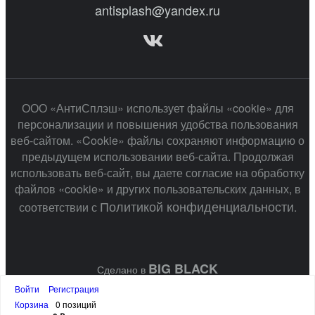
antisplash@yandex.ru
ООО «АнтиСплэш» использует файлы «cookie» для
персонализации и повышения удобства пользования
веб-сайтом. «Cookie» файлы сохраняют информацию о
предыдущем использовании веб-сайта. Продолжая
использовать веб-сайт, вы даете согласие на обработку
файлов «cookie» и других пользовательских данных, в
Политикой конфиденциальности
соответствии с
.
BIG BLACK
Сделано в
Войти
Регистрация
Корзина
0 позиций