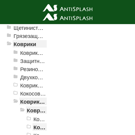
Ячеистые грязезащитные покрытия
Щетинистые покрытия
Грязезащитные, влаговпитывающие покрытия
Коврики
Коврики влаговпитывающие
Защитные коврики и лотки
Резиновые коврики
Двухкомпонентные коврики
Коврики на пенорезине
Кокосовые коврики
Коврики для ванн
Коврики для ванн «V-Line»
Коврики для ванн «V-Line» OV3
Коврики для ванн «V-Line» OV5