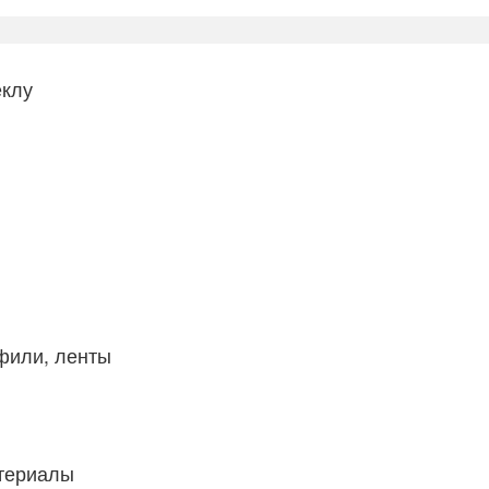
еклу
фили, ленты
атериалы