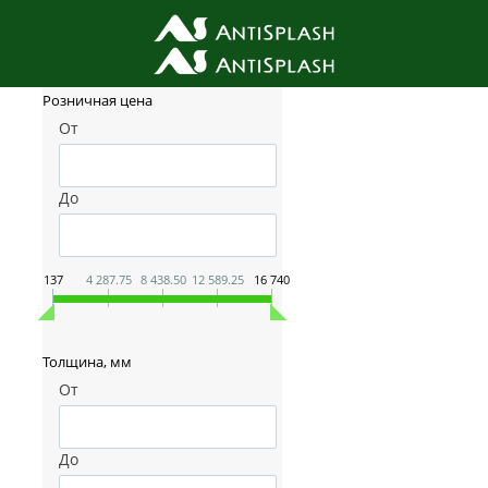
Фильтр товаров
Розничная цена
От
До
137
4 287.75
8 438.50
12 589.25
16 740
Толщина, мм
От
До