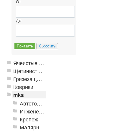
От
До
Ячеистые грязезащитные покрытия
Щетинистые покрытия
Грязезащитные, влаговпитывающие покрытия
Коврики
mks
Автотовары
Инженерная сантехника и инструменты
Крепеж
Малярно-штукатурные инструменты