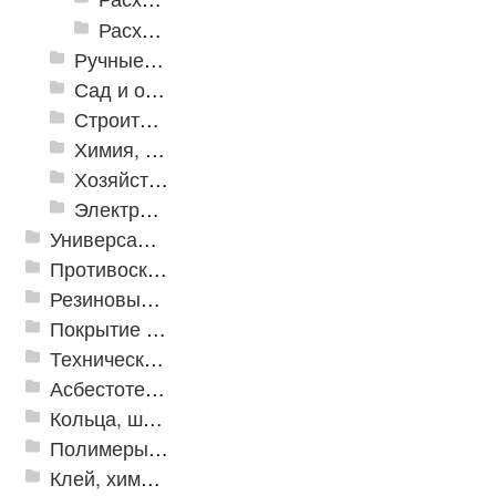
Расходные инструменты по металлу
Ручные инструменты
Сад и огород
Строительная Химия и принадлежности
Химия, крепеж, СИЗ
Хозяйственные принадлежности
Электрика и свет
Универсальные модульные покрытия
Противоскользящая защита для лестниц, профили, ленты
Резиновые и ПВХ дорожки
Покрытие из резиновой крошки
Техническая резина
Асбестотехнические и теплоизоляционные материалы
Кольца, шайбы, манжеты
Полимеры и пластики
Клей, химия, сопутствующие товары