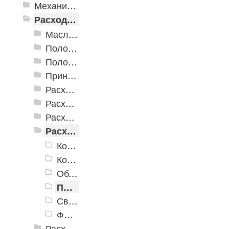
Механизированные инструменты
Расходные инструменты
Масла и смазки
Полотна для лобзиков и сабельных пил
Полотна для реноватора
Принадлежности для сварочных работ
Расходные абразивные инструменты
Расходные инструменты для шуруповертов и гайковертов
Расходные инструменты по бетону
Расходные инструменты по дереву
Кондукторы
Коронки, Пилы сегментные - наборные
Обдирочно-шлифовальные чашки
Пильные диски
Сверла по дереву
Фрезы по дереву
Расходные инструменты по кафелю и стеклу