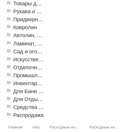
Товары для дома
Рукава и шланги промышленные
Придверные решетки
Ковролин
Автолин, Транслин, Линолеум
Ламинат, Кварцвиниловая плитка SPC
Сад и огород
Искусственная трава
Отделочные профили
Промышленный текстиль
Инвентарь для клининга
Для Бани и Сауны
Для Отдыха и Пикника
Средства от насекомых и садовых вредителей
Распродажа
Главная
mks
Расходные инструменты
Расходные инструменты по дереву