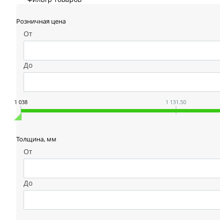
Розничная цена
От
До
1 038
1 131.50
Толщина, мм
От
До