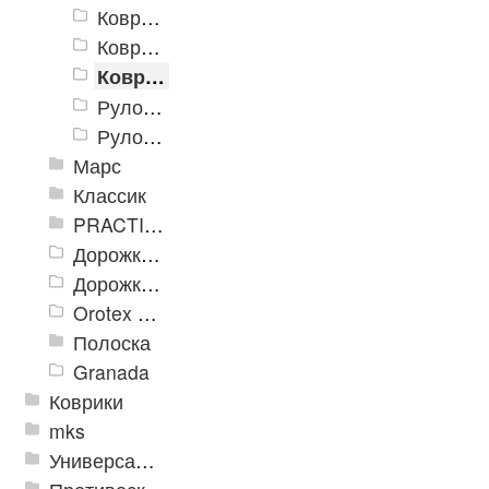
Коврики «Профи» 400x600 мм
Коврики «Профи» 600x900 мм
Коврики «Профи» 800x1200 мм
Рулон «Профи» 0,9 x 15 м
Рулон «Профи» 1,2 x 15 м
Марс
Классик
PRACTICAL
Дорожка влаговпитывающая Лидер XL
Дорожки «Фаворит»
Orotex GIN
Полоска
Granada
Коврики
mks
Универсальные модульные покрытия