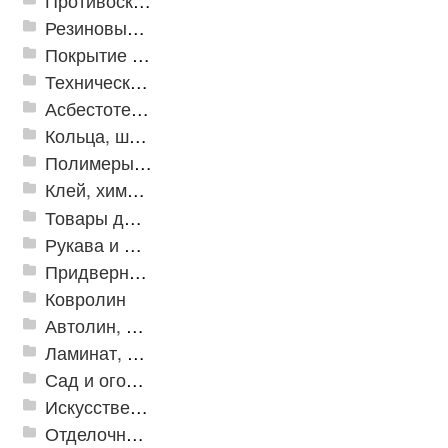
Противоскользящая защита для лестниц, профили, ленты
Резиновые и ПВХ дорожки
Покрытие из резиновой крошки
Техническая резина
Асбестотехнические и теплоизоляционные материалы
Кольца, шайбы, манжеты
Полимеры и пластики
Клей, химия, сопутствующие товары
Товары для дома
Рукава и шланги промышленные
Придверные решетки
Ковролин
Автолин, Транслин, Линолеум
Ламинат, Кварцвиниловая плитка SPC
Сад и огород
Искусственная трава
Отделочные профили