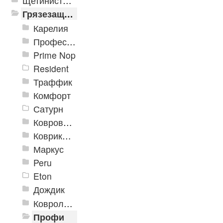
Щетинистые покрытия
Грязезащитные, влаговпитывающие покрытия
Карелия
Профессиональные грязезащитные ковры AntiSplash Carpet
Prime Nop
Resident
Траффик
Комфорт
Сатурн
Ковровое покрытие "Цикада"
Коврики «Heavy» на резиновой подложке
Маркус
Peru
Eton
Дождик
Ковролиновые дорожки «Rekord»
Профи