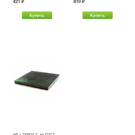
421 ₽
810 ₽
Купить
Купить
2Ф-1-ТМКЩ-С-40 ГОСТ