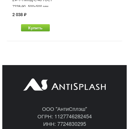
7338-90, 500x500 мм
2 038 ₽
Купить
ООО "АнтиСплэш"
ОГРН: 1127746282454
ИНН: 7724830295