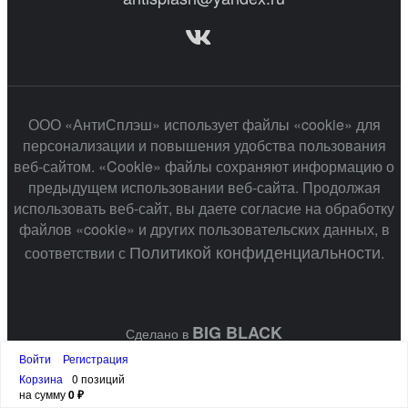
ООО «АнтиСплэш» использует файлы «cookie» для
персонализации и повышения удобства пользования
веб-сайтом. «Cookie» файлы сохраняют информацию о
предыдущем использовании веб-сайта. Продолжая
использовать веб-сайт, вы даете согласие на обработку
файлов «cookie» и других пользовательских данных, в
Политикой конфиденциальности
соответствии с
.
BIG BLACK
Сделано в
Войти
Регистрация
Корзина
0 позиций
на сумму
0 ₽