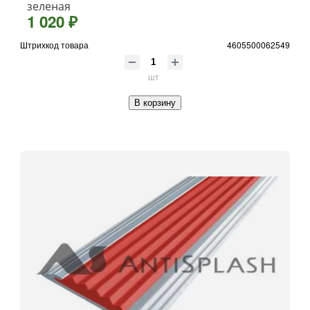
зеленая
1 020 ₽
Штрихкод товара
4605500062549
шт
В корзину