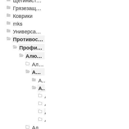
Щетинистые покрытия
Грязезащитные, влаговпитывающие покрытия
Коврики
mks
Универсальные модульные покрытия
Противоскользящая защита для лестниц, профили, ленты
Профили алюминиевые с резиновой вставкой
Алюминиевая полоса с резиновыми вставками
Алюминиевая Полоса с резиновой вставкой АП-32 Евро, 2500мм
Алюминиевая Полоса с резиновой вставкой АП-40
Алюминиевая Полоса с резиновой вставкой АП-40 Без покрытия
Алюминиевая Полоса с резиновой вставкой АП-40 Анадированные
Алюминиевая Полоса с резиновой
Алюминиевая Полоса с резиновой
Алюминиевая Полоса с резинов
Алюминиевая Полоса с резиновой
Алюминиевая Полоса с резиновой вставкой АП-42 Евро, 2500мм