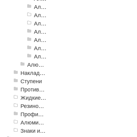
Алюминиевая Полоса с резиновой вставкой АП-46
Алюминиевая Полоса АП-46 (с клеевой основой)
Алюминиевая полоса с двумя резиновыми вставками АП-72
Алюминиевая Полоса с двумя резиновыми вставками АП-70
Алюминиевая Полоса с двумя резиновыми вставками АП-86 Премиум
Алюминиевая Полоса с тремя резиновыми вставками АП-100
Алюминиевая Полоса с пятью резиновыми вставками АП-162
Алюминиевый угол-порог с резиновой вставкой
Накладки противоскользящие резиновые
Ступени
Противоскользящие ленты
Жидкие противоскользящие средства
Резиновый профиль с алюминиевой вставкой «NoSlip»
Профили закладные
Алюминиевый профиль для ленты
Знаки из полистирола для разметки пола