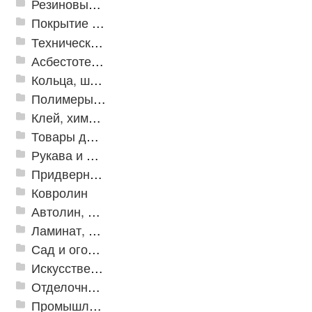
Резиновые и ПВХ дорожки
Покрытие из резиновой крошки
Техническая резина
Асбестотехнические и теплоизоляционные материалы
Кольца, шайбы, манжеты
Полимеры и пластики
Клей, химия, сопутствующие товары
Товары для дома
Рукава и шланги промышленные
Придверные решетки
Ковролин
Автолин, Транслин, Линолеум
Ламинат, Кварцвиниловая плитка SPC
Сад и огород
Искусственная трава
Отделочные профили
Промышленный текстиль