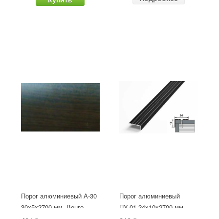
Порог алюминиевый А-30
Порог алюминиевый
30х5x2700 мм, Венге
ПУ-01 24x10x2700 мм,
окрашенный в черный