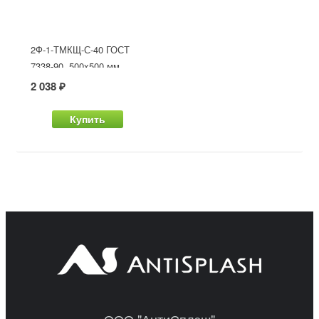
2Ф-1-ТМКЩ-С-40 ГОСТ
7338-90, 500x500 мм
2 038 ₽
Купить
ООО "АнтиСплэш"