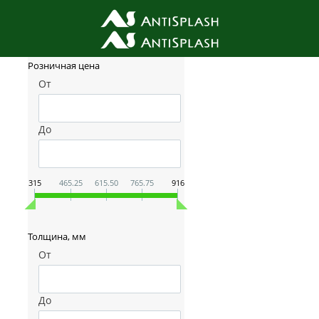
Фильтр товаров
Розничная цена
От
До
315
465.25
615.50
765.75
916
Толщина, мм
От
До