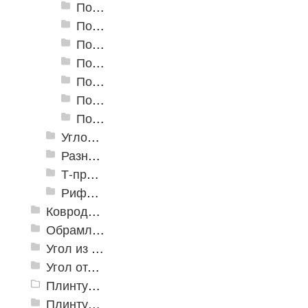
Пороги алюминиевые А-30 30х5 мм (открытый крепеж)
Пороги алюминиевые А-39 39х5,4 мм (открытый крепеж)
Пороги алюминиевые А-45 45х4,4 мм (открытый крепеж)
Пороги алюминиевые B-1 30х4,2 мм (скрытый крепеж)
Пороги алюминиевые B-2 37х4,4 мм (скрытый крепеж)
Пороги алюминиевые B-4 41х6-13 мм (скрытый крепеж)
Пороги алюминиевые B-5 80х4,6 мм (скрытый крепеж)
Угловые алюминиевые пороги
Разноуровневые алюминиевые профили
Т-профиль
Рифленые алюминиевые листы и углы квинтет
Ковродержатели
Обрамление
Угол из ПВХ
Угол отделочный арочный
Плинтус для столешниц
Плинтусы «KronPlast»