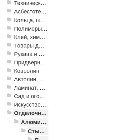
Техническая резина
Асбестотехнические и теплоизоляционные материалы
Кольца, шайбы, манжеты
Полимеры и пластики
Клей, химия, сопутствующие товары
Товары для дома
Рукава и шланги промышленные
Придверные решетки
Ковролин
Автолин, Транслин, Линолеум
Ламинат, Кварцвиниловая плитка SPC
Сад и огород
Искусственная трава
Отделочные профили
Алюминиевые пороги
Стыкоперекрывающие алюминиевые пороги
Пороги алюминиевые ПС-01 25x3 мм (открытый крепеж)