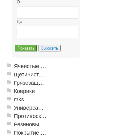
От
До
Ячеистые грязезащитные покрытия
Щетинистые покрытия
Грязезащитные, влаговпитывающие покрытия
Коврики
mks
Универсальные модульные покрытия
Противоскользящая защита для лестниц, профили, ленты
Резиновые и ПВХ дорожки
Покрытие из резиновой крошки