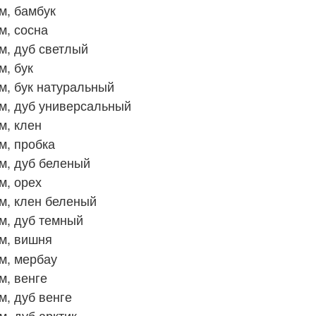
м, бамбук
м, сосна
м, дуб светлый
, бук
, бук натуральный
м, дуб универсальный
м, клен
м, пробка
м, дуб беленый
м, орех
м, клен беленый
м, дуб темный
м, вишня
м, мербау
м, венге
, дуб венге
, дуб арктик