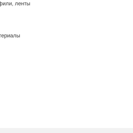
фили, ленты
атериалы