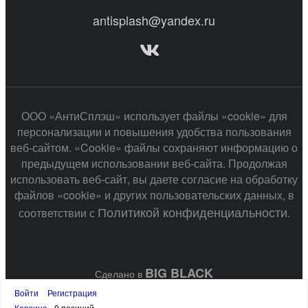
antisplash@yandex.ru
ООО «АнтиСплэш» использует файлы «cookie» для
персонализации и повышения удобства пользования
веб-сайтом. «Cookie» файлы сохраняют информацию о
предыдущем использовании веб-сайта. Продолжая
использовать веб-сайт, вы даете согласие на обработку
файлов «cookie» и других пользовательских данных, в
Политикой конфиденциальности
соответствии с
.
BIG BLACK
Сделано в
Войти
Регистрация
Корзина
0 позиций