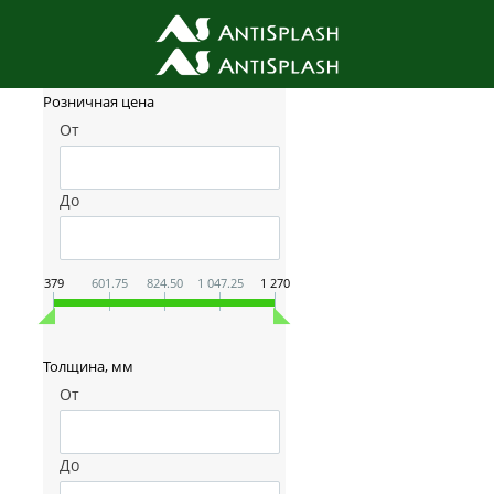
Фильтр товаров
Розничная цена
От
До
379
601.75
824.50
1 047.25
1 270
Толщина, мм
От
До