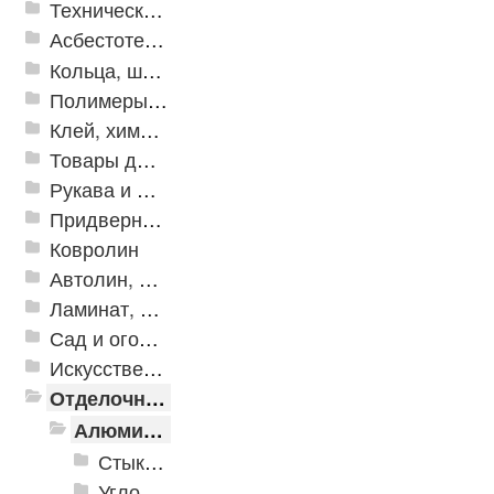
Техническая резина
Асбестотехнические и теплоизоляционные материалы
Кольца, шайбы, манжеты
Полимеры и пластики
Клей, химия, сопутствующие товары
Товары для дома
Рукава и шланги промышленные
Придверные решетки
Ковролин
Автолин, Транслин, Линолеум
Ламинат, Кварцвиниловая плитка SPC
Сад и огород
Искусственная трава
Отделочные профили
Алюминиевые пороги
Стыкоперекрывающие алюминиевые пороги
Угловые алюминиевые пороги