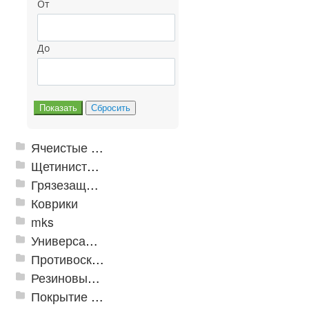
От
До
Ячеистые грязезащитные покрытия
Щетинистые покрытия
Грязезащитные, влаговпитывающие покрытия
Коврики
mks
Универсальные модульные покрытия
Противоскользящая защита для лестниц, профили, ленты
Резиновые и ПВХ дорожки
Покрытие из резиновой крошки