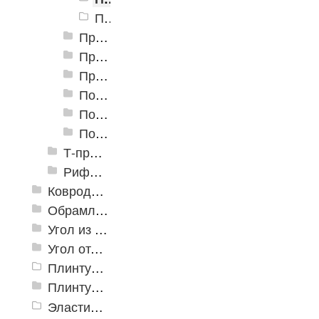
Профили алюминиевые ПР-03 32 мм, сосна
Профили алюминиевые разноуровневые ПР-04 45 мм
Профили алюминиевые разноуровневые ПР-05 50 мм
Профили алюминиевые разноуровневые ПР-06 41 мм
Пороги алюминиевые разноуровневые С-1 32х3,2 мм (открытый крепеж)
Пороги алюминиевые разноуровневые С-2 32х8 мм (открытый крепеж)
Пороги алюминиевые разноуровневые С-4 39,4х12 мм (открытый крепеж)
Т-профиль
Рифленые алюминиевые листы и углы квинтет
Ковродержатели
Обрамление
Угол из ПВХ
Угол отделочный арочный
Плинтус для столешниц
Плинтусы «KronPlast»
Эластичный напольно-стыковочный профиль Cezar