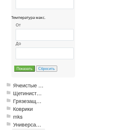
Температура макс.
От
До
Ячеистые грязезащитные покрытия
Щетинистые покрытия
Грязезащитные, влаговпитывающие покрытия
Коврики
mks
Универсальные модульные покрытия