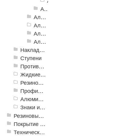
Алюминиевый угол-порог АУ-50 п
Алюминиевый угол-порог АУ-50, Анадированные
Алюминиевый угол-порог с двойной резиновой вставкой АУ-68
Алюминиевый угол-порог АУ-72
Алюминиевый угол-порог с тройной резиновой вставкой АУ-98
Алюминиевый угол-порог с пятью резиновыми вставками АУ-160
Накладки противоскользящие резиновые
Ступени
Противоскользящие ленты
Жидкие противоскользящие средства
Резиновый профиль с алюминиевой вставкой «NoSlip»
Профили закладные
Алюминиевый профиль для ленты
Знаки из полистирола для разметки пола
Резиновые и ПВХ дорожки
Покрытие из резиновой крошки
Техническая резина