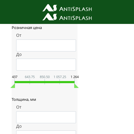
Фильтр товаров
Розничная цена
От
До
437
643.75
850.50
1 057.25
1 264
Толщина, мм
От
До