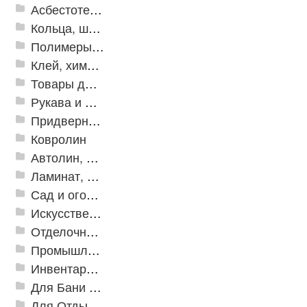
Асбестотехнические и теплоизоляционные материалы
Кольца, шайбы, манжеты
Полимеры и пластики
Клей, химия, сопутствующие товары
Товары для дома
Рукава и шланги промышленные
Придверные решетки
Ковролин
Автолин, Транслин, Линолеум
Ламинат, Кварцвиниловая плитка SPC
Сад и огород
Искусственная трава
Отделочные профили
Промышленный текстиль
Инвентарь для клининга
Для Бани и Сауны
Для Отдыха и Пикника