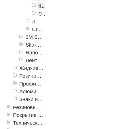
Крупнозернистые абразивные ленты
Среднезернистые абразивные ленты
Люминесцентные противоскользящие ленты
Сигнальные светоотражающие ленты
3М Safety-Walk TM
Slip-Stop
Напольная разметка, знаки
Ленты Зубр
Жидкие противоскользящие средства
Резиновый профиль с алюминиевой вставкой «NoSlip»
Профили закладные
Алюминиевый профиль для ленты
Знаки из полистирола для разметки пола
Резиновые и ПВХ дорожки
Покрытие из резиновой крошки
Техническая резина