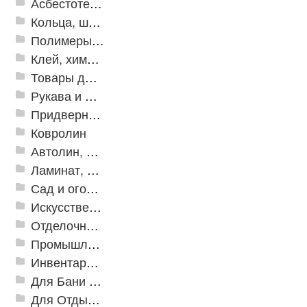
Асбестотехнические и теплоизоляционные материалы
Кольца, шайбы, манжеты
Полимеры и пластики
Клей, химия, сопутствующие товары
Товары для дома
Рукава и шланги промышленные
Придверные решетки
Ковролин
Автолин, Транслин, Линолеум
Ламинат, Кварцвиниловая плитка SPC
Сад и огород
Искусственная трава
Отделочные профили
Промышленный текстиль
Инвентарь для клининга
Для Бани и Сауны
Для Отдыха и Пикника