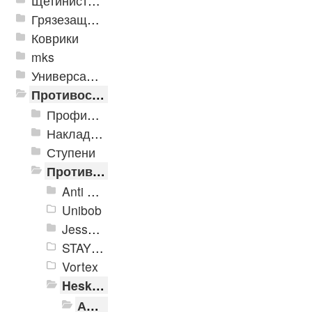
Щетинистые покрытия
Грязезащитные, влаговпитывающие покрытия
Коврики
mks
Универсальные модульные покрытия
Противоскользящая защита для лестниц, профили, ленты
Профили алюминиевые с резиновой вставкой
Накладки противоскользящие резиновые
Ступени
Противоскользящие ленты
Anti Slip Systems
Unibob
Jessup Safety Track
STAYER Profi
Vortex
Heskins
Абразивные противоскользящие ленты