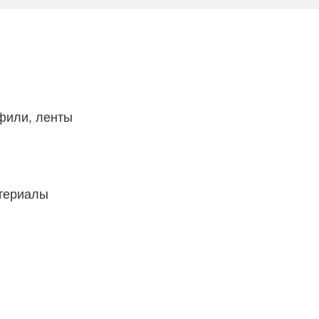
фили, ленты
атериалы