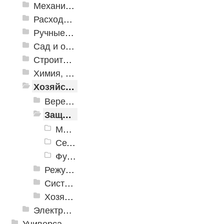
Механизированные инструменты
Расходные инструменты
Ручные инструменты
Сад и огород
Строительная Химия и принадлежности
Химия, крепеж, СИЗ
Хозяйственные принадлежности
Веревки, шнуры, шпагаты, стяжки
Защита от насекомых и вредителей
Мышеловки
Сетки противомоскитные
Фумигаторы и пластины
Режущие инструменты
Системы хранения
Хозяйственные товары
Электрика и свет
Универсальные модульные покрытия