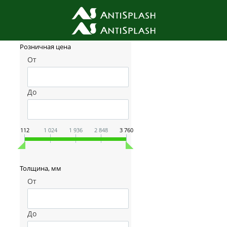
Фильтр товаров
Розничная цена
От
До
112
1 024
1 936
2 848
3 760
Толщина, мм
От
До