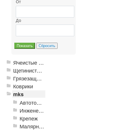
От
До
Ячеистые грязезащитные покрытия
Щетинистые покрытия
Грязезащитные, влаговпитывающие покрытия
Коврики
mks
Автотовары
Инженерная сантехника и инструменты
Крепеж
Малярно-штукатурные инструменты