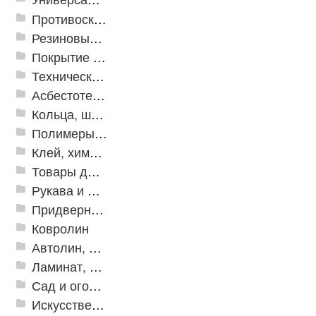
Противоскользящая защита для лестниц, профили, ленты
Резиновые и ПВХ дорожки
Покрытие из резиновой крошки
Техническая резина
Асбестотехнические и теплоизоляционные материалы
Кольца, шайбы, манжеты
Полимеры и пластики
Клей, химия, сопутствующие товары
Товары для дома
Рукава и шланги промышленные
Придверные решетки
Ковролин
Автолин, Транслин, Линолеум
Ламинат, Кварцвиниловая плитка SPC
Сад и огород
Искусственная трава