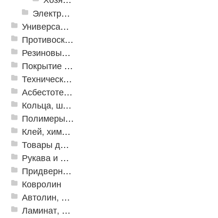
Электрика и свет
Универсальные модульные покрытия
Противоскользящая защита для лестниц, профили, ленты
Резиновые и ПВХ дорожки
Покрытие из резиновой крошки
Техническая резина
Асбестотехнические и теплоизоляционные материалы
Кольца, шайбы, манжеты
Полимеры и пластики
Клей, химия, сопутствующие товары
Товары для дома
Рукава и шланги промышленные
Придверные решетки
Ковролин
Автолин, Транслин, Линолеум
Ламинат, Кварцвиниловая плитка SPC