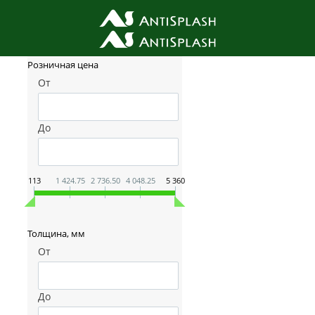
Фильтр товаров
Розничная цена
От
До
113
1 424.75
2 736.50
4 048.25
5 360
Толщина, мм
От
До