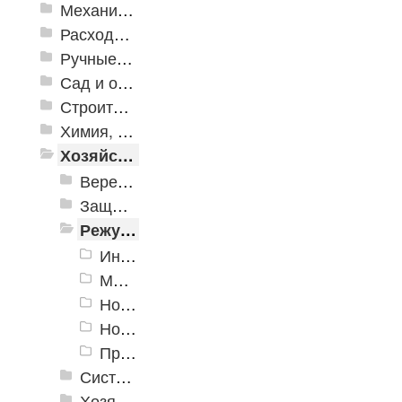
Механизированные инструменты
Расходные инструменты
Ручные инструменты
Сад и огород
Строительная Химия и принадлежности
Химия, крепеж, СИЗ
Хозяйственные принадлежности
Веревки, шнуры, шпагаты, стяжки
Защита от насекомых и вредителей
Режущие инструменты
Инструменты для работы с кожей.
Многофункциональные инструменты
Ножи хозяйственные
Ножницы хозяйственные
Приспособления для заточки
Системы хранения
Хозяйственные товары