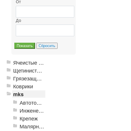
От
До
Ячеистые грязезащитные покрытия
Щетинистые покрытия
Грязезащитные, влаговпитывающие покрытия
Коврики
mks
Автотовары
Инженерная сантехника и инструменты
Крепеж
Малярно-штукатурные инструменты