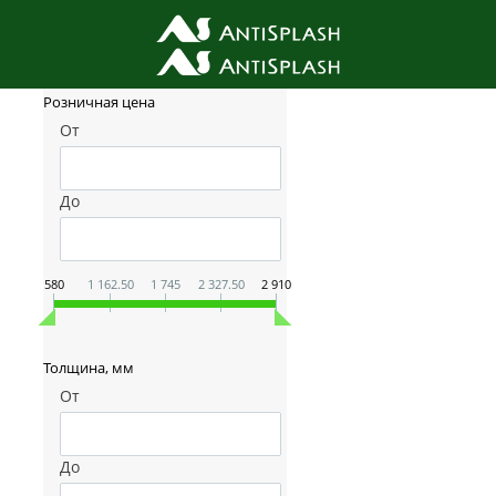
Фильтр товаров
Розничная цена
От
До
580
1 162.50
1 745
2 327.50
2 910
Толщина, мм
От
До