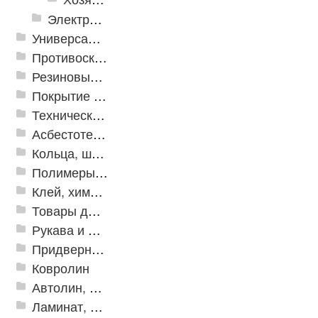
Электрика и свет
Универсальные модульные покрытия
Противоскользящая защита для лестниц, профили, ленты
Резиновые и ПВХ дорожки
Покрытие из резиновой крошки
Техническая резина
Асбестотехнические и теплоизоляционные материалы
Кольца, шайбы, манжеты
Полимеры и пластики
Клей, химия, сопутствующие товары
Товары для дома
Рукава и шланги промышленные
Придверные решетки
Ковролин
Автолин, Транслин, Линолеум
Ламинат, Кварцвиниловая плитка SPC