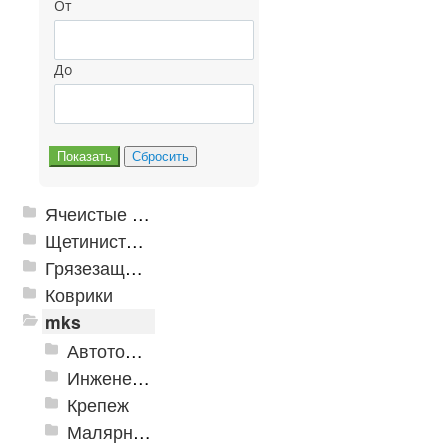
От
До
Ячеистые грязезащитные покрытия
Щетинистые покрытия
Грязезащитные, влаговпитывающие покрытия
Коврики
mks
Автотовары
Инженерная сантехника и инструменты
Крепеж
Малярно-штукатурные инструменты