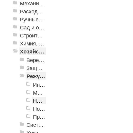
Механизированные инструменты
Расходные инструменты
Ручные инструменты
Сад и огород
Строительная Химия и принадлежности
Химия, крепеж, СИЗ
Хозяйственные принадлежности
Веревки, шнуры, шпагаты, стяжки
Защита от насекомых и вредителей
Режущие инструменты
Инструменты для работы с кожей.
Многофункциональные инструменты
Ножи хозяйственные
Ножницы хозяйственные
Приспособления для заточки
Системы хранения
Хозяйственные товары