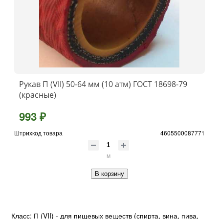
Рукав П (VII) 50-64 мм (10 атм) ГОСТ 18698-79
(красные)
993 ₽
Штрихкод товара
4605500087771
м
В корзину
Класс: П (VII) - для пищевых веществ (спирта, вина, пива,