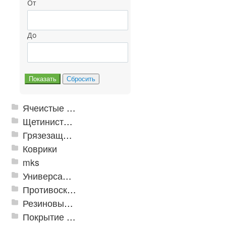
От
До
Ячеистые грязезащитные покрытия
Щетинистые покрытия
Грязезащитные, влаговпитывающие покрытия
Коврики
mks
Универсальные модульные покрытия
Противоскользящая защита для лестниц, профили, ленты
Резиновые и ПВХ дорожки
Покрытие из резиновой крошки