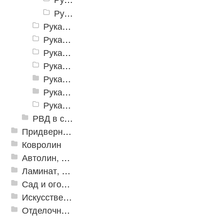
Рукав Ш (VIII)
Рукава с нитяным усилением ГОСТ 10362-76
Рукава для битума
Рукава дюритовые ТУ 0056016-87
Рукава для газовой сварки ГОСТ 9356-75
Рукава для горячей воды
Рукава нaпорно-всасывающие
Рукава пневматические
РВД в сборе с фитингами Штуцеры БРС
Придверные решетки
Ковролин
Автолин, Транслин, Линолеум
Ламинат, Кварцвиниловая плитка SPC
Сад и огород
Искусственная трава
Отделочные профили