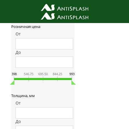
Фильтр товаров
Розничная цена
От
До
398
546.75
695.50
844.25
993
Толщина, мм
От
До