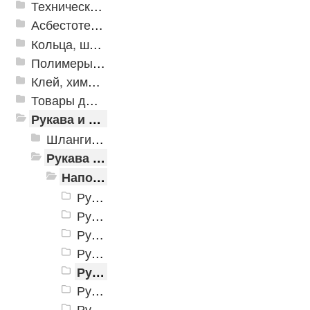
Техническая резина
Асбестотехнические и теплоизоляционные материалы
Кольца, шайбы, манжеты
Полимеры и пластики
Клей, химия, сопутствующие товары
Товары для дома
Рукава и шланги промышленные
Шланги ПВХ и ПУ
Рукава резиновые
Напорные рукава ГОСТ 18698-79
Рукав Б ( I )
Рукав В (II)
Рукав ВГ (III)
Рукав Г (IV)
Рукав П (VII)
Рукав Пар-1 (X)
Рукав Пар-2 (X)