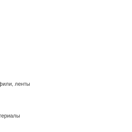
фили, ленты
атериалы