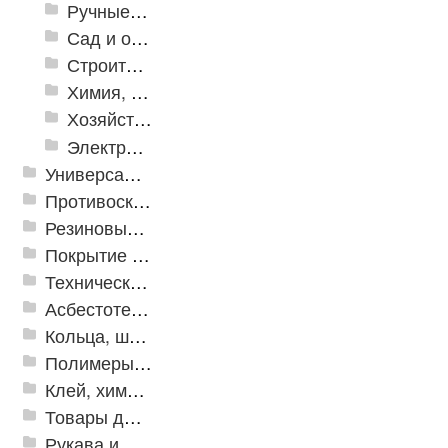
Ручные инструменты
Сад и огород
Строительная Химия и принадлежности
Химия, крепеж, СИЗ
Хозяйственные принадлежности
Электрика и свет
Универсальные модульные покрытия
Противоскользящая защита для лестниц, профили, ленты
Резиновые и ПВХ дорожки
Покрытие из резиновой крошки
Техническая резина
Асбестотехнические и теплоизоляционные материалы
Кольца, шайбы, манжеты
Полимеры и пластики
Клей, химия, сопутствующие товары
Товары для дома
Рукава и шланги промышленные