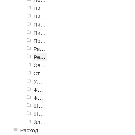
Пилы сабельные
Пилы торцовочные
Пилы цепные
Пилы циркулярные
Принадлежности к электроинструменту
Резчики по бетону
Реноваторы
Сетевые шуруповерты
Степлеры и ножницы
УШМ (болгарки)
Фены
Фрезеры
Шлифовальные машины
Штроборезы
Электрорубанки
Расходные инструменты