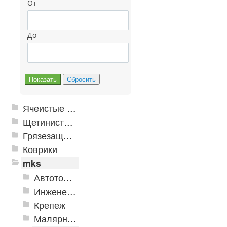
От
До
Ячеистые грязезащитные покрытия
Щетинистые покрытия
Грязезащитные, влаговпитывающие покрытия
Коврики
mks
Автотовары
Инженерная сантехника и инструменты
Крепеж
Малярно-штукатурные инструменты