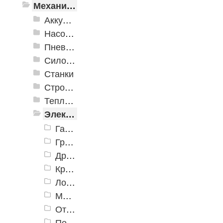
Механизированные инструменты
Аккумуляторный инструмент
Насосное оборудование
Пневматика
Силовое оборудование
Станки
Строительное оборудование
Тепло и клининговое оборудование (уборка)
Электроинструменты
Гайковерты (электро)
Граверы
Дрели
Краскопульты электрические
Лобзики
Миксеры (электро)
Отбойные молотки
Перфораторы