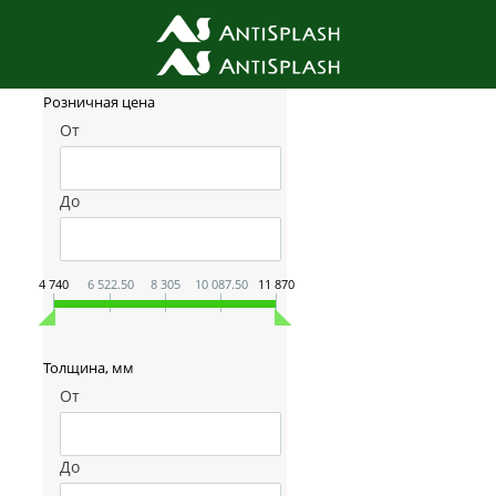
Фильтр товаров
Розничная цена
От
До
4 740
6 522.50
8 305
10 087.50
11 870
Толщина, мм
От
До