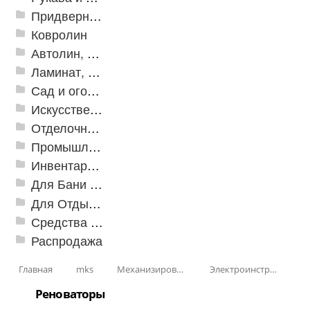
Придверные решетки
Ковролин
Автолин, Транслин, Линолеум
Ламинат, Кварцвиниловая плитка SPC
Сад и огород
Искусственная трава
Отделочные профили
Промышленный текстиль
Инвентарь для клининга
Для Бани и Сауны
Для Отдыха и Пикника
Средства от насекомых и садовых вредителей
Распродажа
Главная
mks
Механизированные инструменты
Электроинструменты
Реноваторы