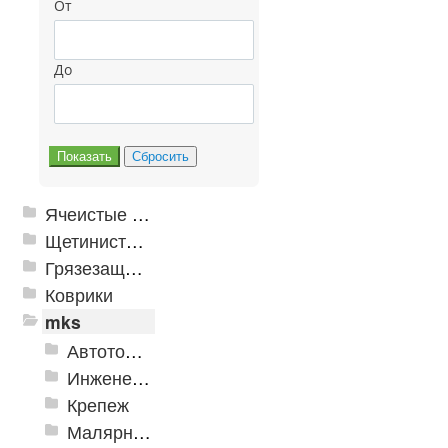
От
До
Ячеистые грязезащитные покрытия
Щетинистые покрытия
Грязезащитные, влаговпитывающие покрытия
Коврики
mks
Автотовары
Инженерная сантехника и инструменты
Крепеж
Малярно-штукатурные инструменты