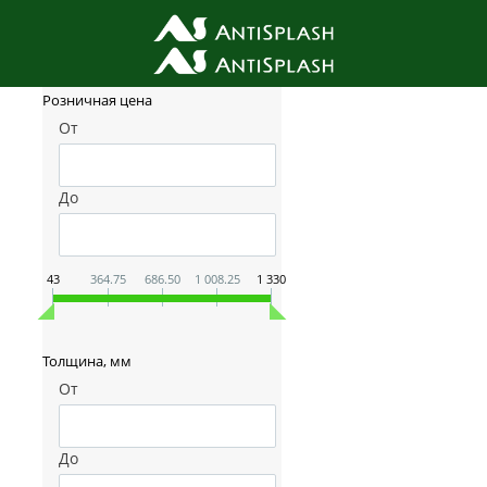
Фильтр товаров
Розничная цена
От
До
43
364.75
686.50
1 008.25
1 330
Толщина, мм
От
До