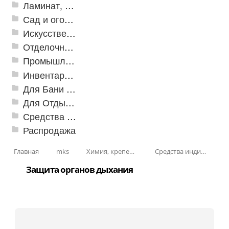
Ламинат, Кварцвиниловая плитка SPC
Сад и огород
Искусственная трава
Отделочные профили
Промышленный текстиль
Инвентарь для клининга
Для Бани и Сауны
Для Отдыха и Пикника
Средства от насекомых и садовых вредителей
Распродажа
Главная
mks
Химия, крепеж, СИЗ
Средства индивидуальной защиты
Защита органов дыхания