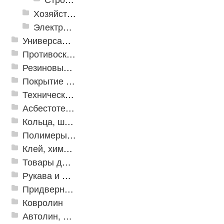
Хозяйственные принадлежности
Электрика и свет
Универсальные модульные покрытия
Противоскользящая защита для лестниц, профили, ленты
Резиновые и ПВХ дорожки
Покрытие из резиновой крошки
Техническая резина
Асбестотехнические и теплоизоляционные материалы
Кольца, шайбы, манжеты
Полимеры и пластики
Клей, химия, сопутствующие товары
Товары для дома
Рукава и шланги промышленные
Придверные решетки
Ковролин
Автолин, Транслин, Линолеум