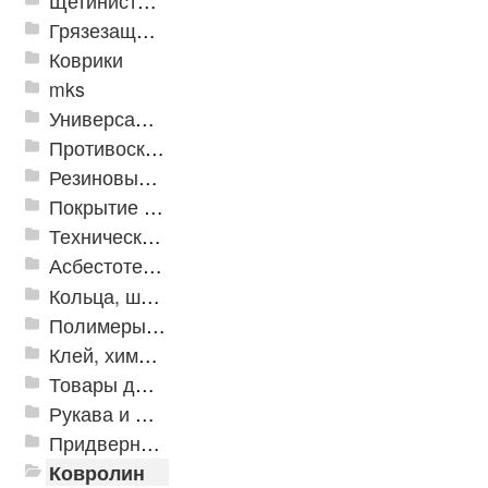
Щетинистые покрытия
Грязезащитные, влаговпитывающие покрытия
Коврики
mks
Универсальные модульные покрытия
Противоскользящая защита для лестниц, профили, ленты
Резиновые и ПВХ дорожки
Покрытие из резиновой крошки
Техническая резина
Асбестотехнические и теплоизоляционные материалы
Кольца, шайбы, манжеты
Полимеры и пластики
Клей, химия, сопутствующие товары
Товары для дома
Рукава и шланги промышленные
Придверные решетки
Ковролин