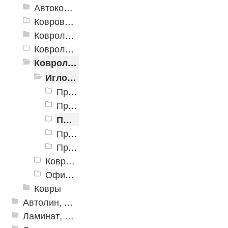
Автоковролин
Ковровая плитка
Ковролин выставочный
Ковролин коммерческий
Ковролин офисный
Иглопробивное покрытие на резине "Практик"
Практик ширина 0.8м
Практик ширина 1.0м
Практик шириной 2.0м
Практик шириной 3.0м
Практик шириной 4.0м
Ковролин офисный «Астра»
Офисный ковролин Betap Geo
Ковры
Автолин, Транслин, Линолеум
Ламинат, Кварцвиниловая плитка SPC