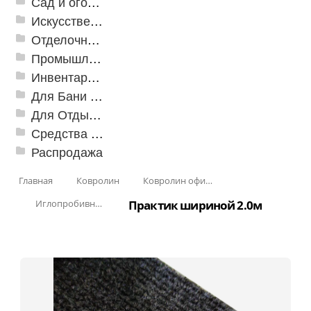
Сад и огород
Искусственная трава
Отделочные профили
Промышленный текстиль
Инвентарь для клининга
Для Бани и Сауны
Для Отдыха и Пикника
Средства от насекомых и садовых вредителей
Распродажа
Главная
Ковролин
Ковролин офисный
Иглопробивное покрытие на резине "Практик"
Практик шириной 2.0м