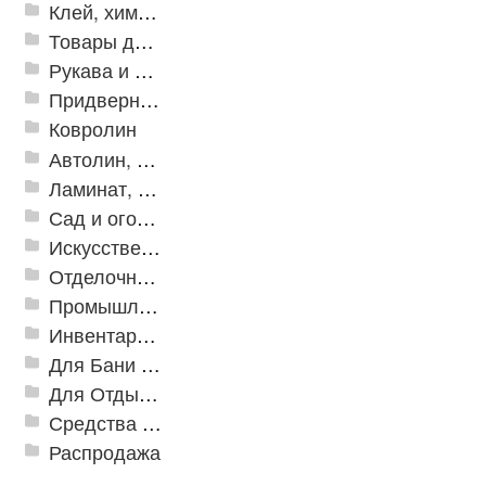
Клей, химия, сопутствующие товары
Товары для дома
Рукава и шланги промышленные
Придверные решетки
Ковролин
Автолин, Транслин, Линолеум
Ламинат, Кварцвиниловая плитка SPC
Сад и огород
Искусственная трава
Отделочные профили
Промышленный текстиль
Инвентарь для клининга
Для Бани и Сауны
Для Отдыха и Пикника
Средства от насекомых и садовых вредителей
Распродажа