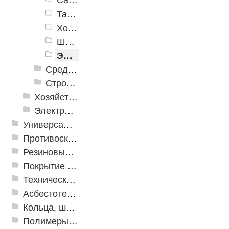
Такелажный крепеж
Хомуты металлические
Шурупы
Электромонтажный крепеж
Средства индивидуальной защиты
Строительная химия
Хозяйственные принадлежности
Электрика и свет
Универсальные модульные покрытия
Противоскользящая защита для лестниц, профили, ленты
Резиновые и ПВХ дорожки
Покрытие из резиновой крошки
Техническая резина
Асбестотехнические и теплоизоляционные материалы
Кольца, шайбы, манжеты
Полимеры и пластики