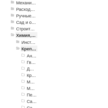
Механизированные инструменты
Расходные инструменты
Ручные инструменты
Сад и огород
Строительная Химия и принадлежности
Химия, крепеж, СИЗ
Инструменты для строительной химии
Крепеж
Анкерный крепеж
Гвозди
Дюбели
Крепеж для отделочных работ
Мебельный крепеж
Метрический крепеж
Перфорированный крепеж
Саморезы
Сантехнический крепеж