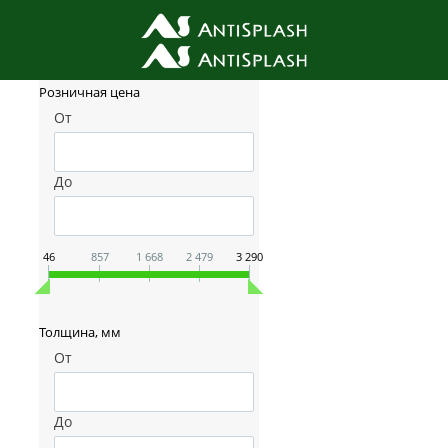
Фильтр товаров
Розничная цена
От
До
46
857
1 668
2 479
3 290
Толщина, мм
От
До