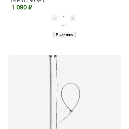
(309010-90-550)
1 090 ₽
шт
В корзину