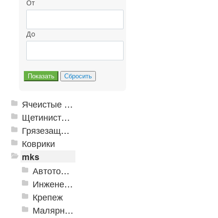
От
До
Ячеистые грязезащитные покрытия
Щетинистые покрытия
Грязезащитные, влаговпитывающие покрытия
Коврики
mks
Автотовары
Инженерная сантехника и инструменты
Крепеж
Малярно-штукатурные инструменты