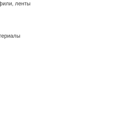
фили, ленты
атериалы