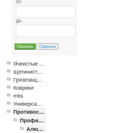
От
До
Ячеистые грязезащитные покрытия
Щетинистые покрытия
Грязезащитные, влаговпитывающие покрытия
Коврики
mks
Универсальные модульные покрытия
Противоскользящая защита для лестниц, профили, ленты
Профили алюминиевые с резиновой вставкой
Алюминиевая полоса с резиновыми вставками