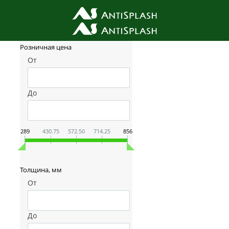
Фильтр товаров
Розничная цена
От
До
289
430.75
572.50
714.25
856
Толщина, мм
От
До