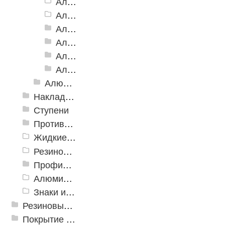
Алюминиевая Полоса АП-46 (с клеевой основой)
Алюминиевая полоса с двумя резиновыми вставками АП-72
Алюминиевая Полоса с двумя резиновыми вставками АП-70
Алюминиевая Полоса с двумя резиновыми вставками АП-86 Премиум
Алюминиевая Полоса с тремя резиновыми вставками АП-100
Алюминиевая Полоса с пятью резиновыми вставками АП-162
Алюминиевый угол-порог с резиновой вставкой
Накладки противоскользящие резиновые
Ступени
Противоскользящие ленты
Жидкие противоскользящие средства
Резиновый профиль с алюминиевой вставкой «NoSlip»
Профили закладные
Алюминиевый профиль для ленты
Знаки из полистирола для разметки пола
Резиновые и ПВХ дорожки
Покрытие из резиновой крошки