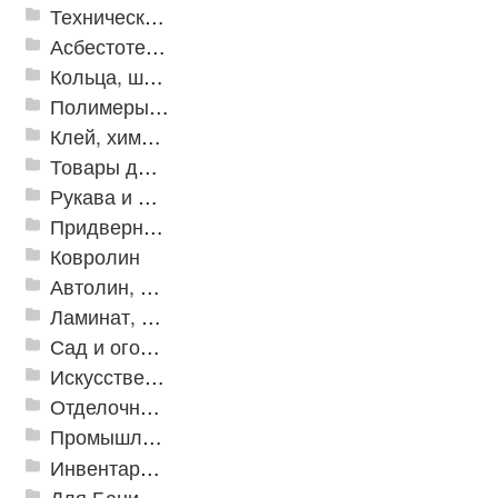
Техническая резина
Асбестотехнические и теплоизоляционные материалы
Кольца, шайбы, манжеты
Полимеры и пластики
Клей, химия, сопутствующие товары
Товары для дома
Рукава и шланги промышленные
Придверные решетки
Ковролин
Автолин, Транслин, Линолеум
Ламинат, Кварцвиниловая плитка SPC
Сад и огород
Искусственная трава
Отделочные профили
Промышленный текстиль
Инвентарь для клининга
Для Бани и Сауны