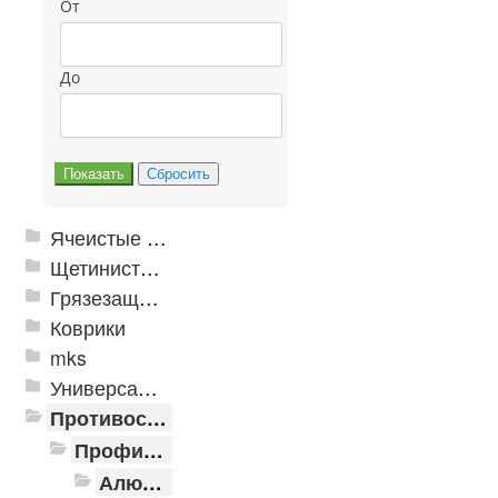
От
До
Ячеистые грязезащитные покрытия
Щетинистые покрытия
Грязезащитные, влаговпитывающие покрытия
Коврики
mks
Универсальные модульные покрытия
Противоскользящая защита для лестниц, профили, ленты
Профили алюминиевые с резиновой вставкой
Алюминиевая полоса с резиновыми вставками