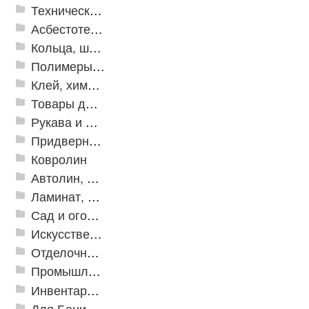
Техническая резина
Асбестотехнические и теплоизоляционные материалы
Кольца, шайбы, манжеты
Полимеры и пластики
Клей, химия, сопутствующие товары
Товары для дома
Рукава и шланги промышленные
Придверные решетки
Ковролин
Автолин, Транслин, Линолеум
Ламинат, Кварцвиниловая плитка SPC
Сад и огород
Искусственная трава
Отделочные профили
Промышленный текстиль
Инвентарь для клининга
Для Бани и Сауны