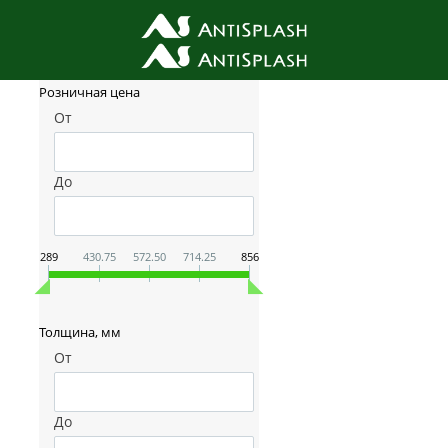
Фильтр товаров
Розничная цена
От
До
289
430.75
572.50
714.25
856
Толщина, мм
От
До