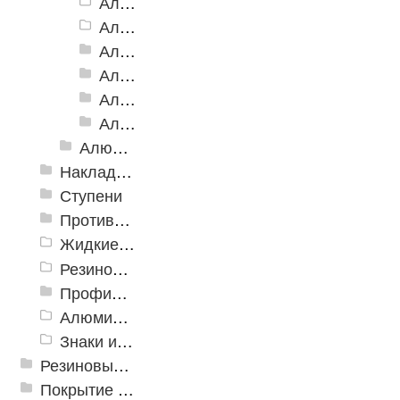
Алюминиевая Полоса АП-46 (с клеевой основой)
Алюминиевая полоса с двумя резиновыми вставками АП-72
Алюминиевая Полоса с двумя резиновыми вставками АП-70
Алюминиевая Полоса с двумя резиновыми вставками АП-86 Премиум
Алюминиевая Полоса с тремя резиновыми вставками АП-100
Алюминиевая Полоса с пятью резиновыми вставками АП-162
Алюминиевый угол-порог с резиновой вставкой
Накладки противоскользящие резиновые
Ступени
Противоскользящие ленты
Жидкие противоскользящие средства
Резиновый профиль с алюминиевой вставкой «NoSlip»
Профили закладные
Алюминиевый профиль для ленты
Знаки из полистирола для разметки пола
Резиновые и ПВХ дорожки
Покрытие из резиновой крошки