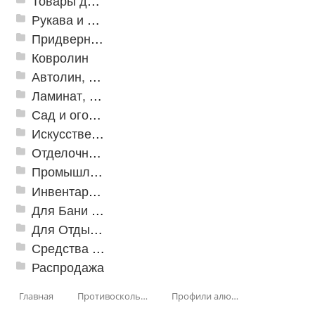
Товары для дома
Рукава и шланги промышленные
Придверные решетки
Ковролин
Автолин, Транслин, Линолеум
Ламинат, Кварцвиниловая плитка SPC
Сад и огород
Искусственная трава
Отделочные профили
Промышленный текстиль
Инвентарь для клининга
Для Бани и Сауны
Для Отдыха и Пикника
Средства от насекомых и садовых вредителей
Распродажа
Главная
Противоскользящая защита для лестниц, профили, ленты
Профили алюминиевые с резиновой вставкой