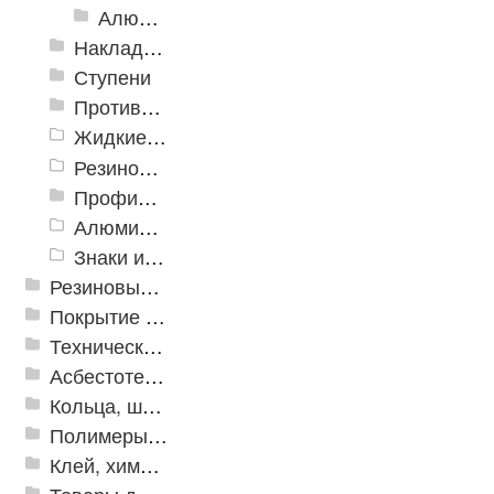
Алюминиевый угол-порог с резиновой вставкой
Накладки противоскользящие резиновые
Ступени
Противоскользящие ленты
Жидкие противоскользящие средства
Резиновый профиль с алюминиевой вставкой «NoSlip»
Профили закладные
Алюминиевый профиль для ленты
Знаки из полистирола для разметки пола
Резиновые и ПВХ дорожки
Покрытие из резиновой крошки
Техническая резина
Асбестотехнические и теплоизоляционные материалы
Кольца, шайбы, манжеты
Полимеры и пластики
Клей, химия, сопутствующие товары