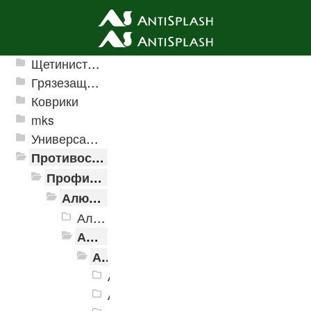
Ячеистые грязезащитные покрытия
Щетинистые покрытия
Грязезащитные, влаговпитывающие покрытия
Коврики
mks
Универсальные модульные покрытия
Противоскользящая защита для лестниц, профили, ленты
Профили алюминиевые с резиновой вставкой
Алюминиевая полоса с резиновыми вставками
Алюминиевая Полоса с резиновой вставкой АП-32 Евро, 2500мм
Алюминиевая Полоса с резиновой вставкой АП-40
Алюминиевая Полоса с резиновой вставкой АП-40 Без покрытия
Алюминиевая Полоса АП-40 черн
Алюминиевая Полоса АП-40 кори