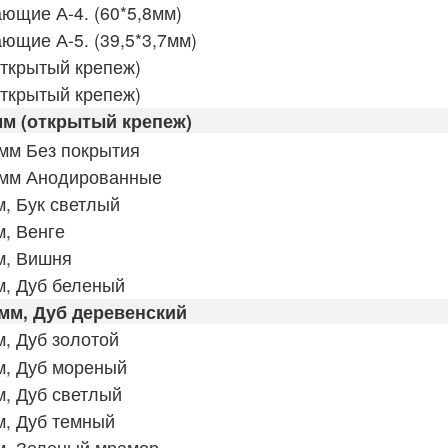
щие А-4. (60*5,8мм)
щие А-5. (39,5*3,7мм)
открытый крепеж)
открытый крепеж)
мм (открытый крепеж)
мм Без покрытия
 мм Анодированные
, Бук светлый
, Венге
м, Вишня
м, Дуб беленый
мм, Дуб деревенский
, Дуб золотой
м, Дуб мореный
, Дуб светлый
м, Дуб темный
м, Зеленый мрамор