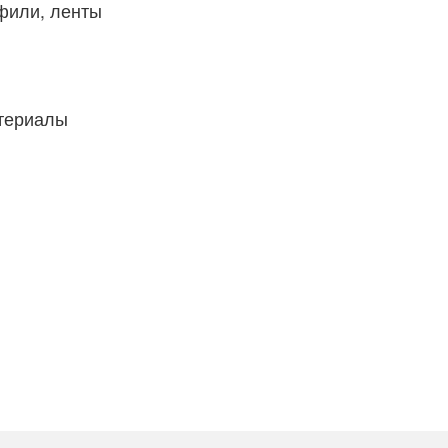
фили, ленты
атериалы