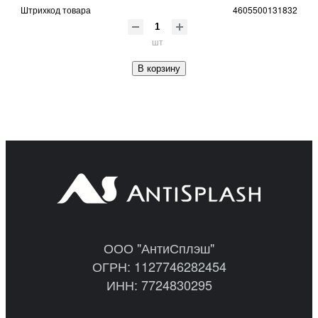
Штрихкод товара
4605500131832
шт
В корзину
ООО "АнтиСплэш"
ОГРН: 1127746282454
ИНН: 7724830295