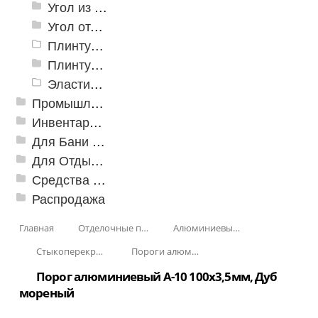
Угол из ПВХ
Угол отделочный арочный
Плинтус для столешниц
Плинтусы «KronPlast»
Эластичный напольно-стыковочный профиль Cezar
Промышленный текстиль
Инвентарь для клининга
Для Бани и Сауны
Для Отдыха и Пикника
Средства от насекомых и садовых вредителей
Распродажа
Главная
Отделочные профили
Алюминиевые пороги
Стыкоперекрывающие алюминиевые пороги
Пороги алюминиевые А-10 100х3,5 мм (открытый крепеж)
Порог алюминиевый А-10 100х3,5мм, Дуб
мореный