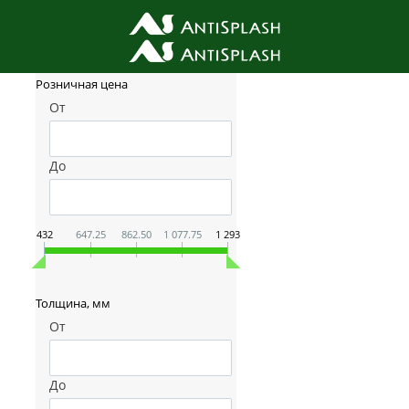
Фильтр товаров
Розничная цена
От
До
432
647.25
862.50
1 077.75
1 293
Толщина, мм
От
До