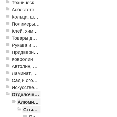
Техническая резина
Асбестотехнические и теплоизоляционные материалы
Кольца, шайбы, манжеты
Полимеры и пластики
Клей, химия, сопутствующие товары
Товары для дома
Рукава и шланги промышленные
Придверные решетки
Ковролин
Автолин, Транслин, Линолеум
Ламинат, Кварцвиниловая плитка SPC
Сад и огород
Искусственная трава
Отделочные профили
Алюминиевые пороги
Стыкоперекрывающие алюминиевые пороги
Пороги алюминиевые ПС-01 25x3 мм (открытый крепеж)