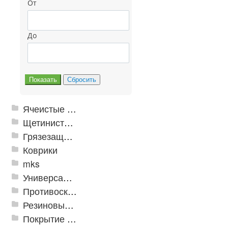
От
До
Ячеистые грязезащитные покрытия
Щетинистые покрытия
Грязезащитные, влаговпитывающие покрытия
Коврики
mks
Универсальные модульные покрытия
Противоскользящая защита для лестниц, профили, ленты
Резиновые и ПВХ дорожки
Покрытие из резиновой крошки