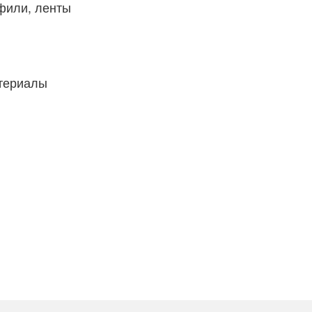
фили, ленты
атериалы