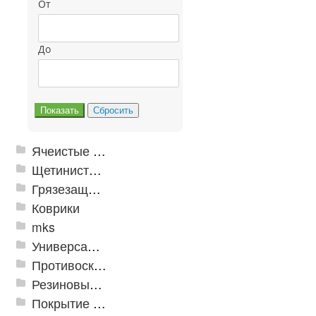
От
До
Ячеистые грязезащитные покрытия
Щетинистые покрытия
Грязезащитные, влаговпитывающие покрытия
Коврики
mks
Универсальные модульные покрытия
Противоскользящая защита для лестниц, профили, ленты
Резиновые и ПВХ дорожки
Покрытие из резиновой крошки