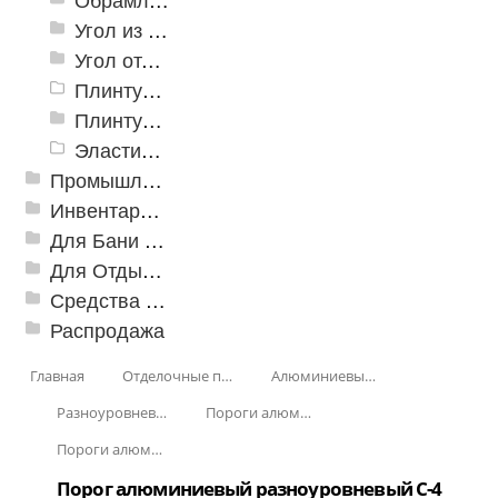
Угол из ПВХ
Угол отделочный арочный
Плинтус для столешниц
Плинтусы «KronPlast»
Эластичный напольно-стыковочный профиль Cezar
Промышленный текстиль
Инвентарь для клининга
Для Бани и Сауны
Для Отдыха и Пикника
Средства от насекомых и садовых вредителей
Распродажа
Главная
Отделочные профили
Алюминиевые пороги
Разноуровневые алюминиевые профили
Пороги алюминиевые разноуровневые С-4 39,4х12 мм (открытый крепеж)
Пороги алюминиевые разноуровневые С-4 39,4х12 мм Декорированные
Порог алюминиевый разноуровневый C-4