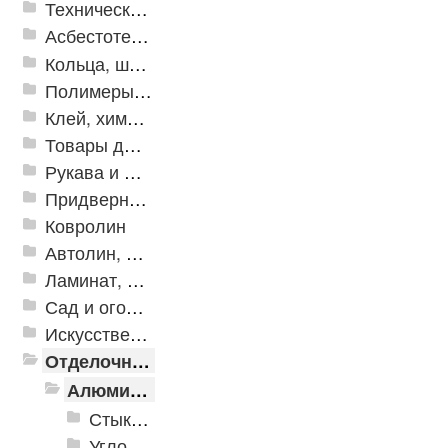
Техническая резина
Асбестотехнические и теплоизоляционные материалы
Кольца, шайбы, манжеты
Полимеры и пластики
Клей, химия, сопутствующие товары
Товары для дома
Рукава и шланги промышленные
Придверные решетки
Ковролин
Автолин, Транслин, Линолеум
Ламинат, Кварцвиниловая плитка SPC
Сад и огород
Искусственная трава
Отделочные профили
Алюминиевые пороги
Стыкоперекрывающие алюминиевые пороги
Угловые алюминиевые пороги