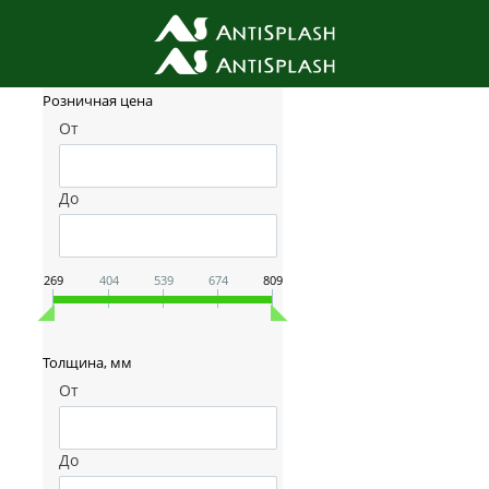
Фильтр товаров
Розничная цена
От
До
269
404
539
674
809
Толщина, мм
От
До