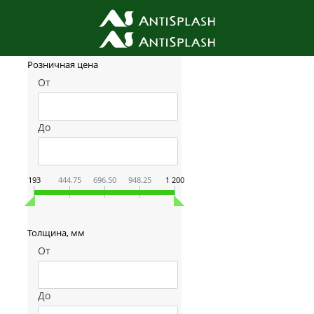
Фильтр товаров
Розничная цена
От
До
193
444.75
696.50
948.25
1 200
Толщина, мм
От
До