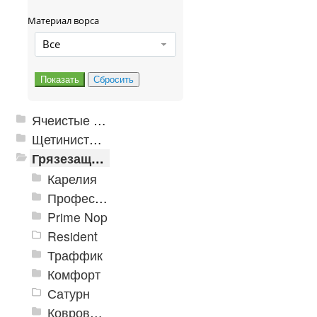
Материал ворса
Все
Ячеистые грязезащитные покрытия
Щетинистые покрытия
Грязезащитные, влаговпитывающие покрытия
Карелия
Профессиональные грязезащитные ковры AntiSplash Carpet
Prime Nop
Resident
Траффик
Комфорт
Сатурн
Ковровое покрытие "Цикада"