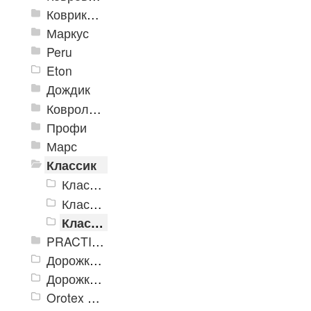
Коврики «Heavy» на резиновой подложке
Маркус
Peru
Eton
Дождик
Ковролиновые дорожки «Rekord»
Профи
Марс
Классик
Классик коричневый
Классик серый
Классик черный
PRACTICAL
Дорожка влаговпитывающая Лидер XL
Дорожки «Фаворит»
Orotex GIN