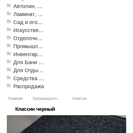
Автолин, Транслин, Линолеум
Ламинат, Кварцвиниловая плитка SPC
Сад и огород
Искусственная трава
Отделочные профили
Промышленный текстиль
Инвентарь для клининга
Для Бани и Сауны
Для Отдыха и Пикника
Средства от насекомых и садовых вредителей
Распродажа
Главная
Грязезащитные, влаговпитывающие покрытия
Классик
Классик черный