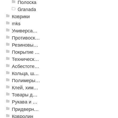
Полоска
Granada
Коврики
mks
Универсальные модульные покрытия
Противоскользящая защита для лестниц, профили, ленты
Резиновые и ПВХ дорожки
Покрытие из резиновой крошки
Техническая резина
Асбестотехнические и теплоизоляционные материалы
Кольца, шайбы, манжеты
Полимеры и пластики
Клей, химия, сопутствующие товары
Товары для дома
Рукава и шланги промышленные
Придверные решетки
Ковролин