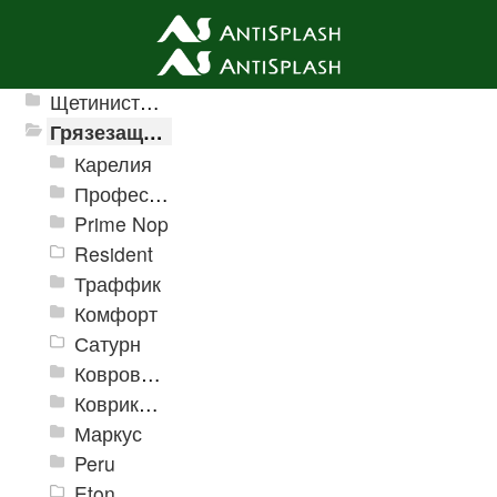
Ячеистые грязезащитные покрытия
Щетинистые покрытия
Грязезащитные, влаговпитывающие покрытия
Карелия
Профессиональные грязезащитные ковры AntiSplash Carpet
Prime Nop
Resident
Траффик
Комфорт
Сатурн
Ковровое покрытие "Цикада"
Коврики «Heavy» на резиновой подложке
Маркус
Peru
Eton