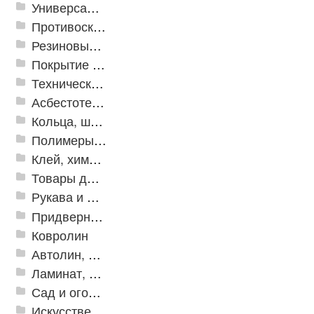
Универсальные модульные покрытия
Противоскользящая защита для лестниц, профили, ленты
Резиновые и ПВХ дорожки
Покрытие из резиновой крошки
Техническая резина
Асбестотехнические и теплоизоляционные материалы
Кольца, шайбы, манжеты
Полимеры и пластики
Клей, химия, сопутствующие товары
Товары для дома
Рукава и шланги промышленные
Придверные решетки
Ковролин
Автолин, Транслин, Линолеум
Ламинат, Кварцвиниловая плитка SPC
Сад и огород
Искусственная трава