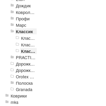
Дождик
Ковролиновые дорожки «Rekord»
Профи
Марс
Классик
Классик коричневый
Классик серый
Классик черный
PRACTICAL
Дорожка влаговпитывающая Лидер XL
Дорожки «Фаворит»
Orotex GIN
Полоска
Granada
Коврики
mks