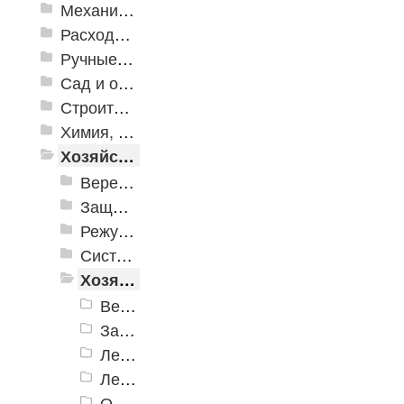
Механизированные инструменты
Расходные инструменты
Ручные инструменты
Сад и огород
Строительная Химия и принадлежности
Химия, крепеж, СИЗ
Хозяйственные принадлежности
Веревки, шнуры, шпагаты, стяжки
Защита от насекомых и вредителей
Режущие инструменты
Системы хранения
Хозяйственные товары
Ведра
Замки
Ленты клеящие
Лестницы
Оптика