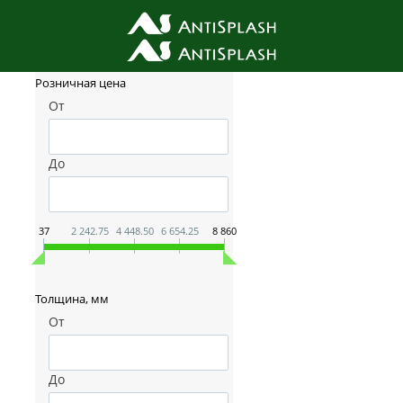
Фильтр товаров
Розничная цена
От
До
37
2 242.75
4 448.50
6 654.25
8 860
Толщина, мм
От
До