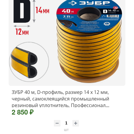
ЗУБР 40 м, D-профиль, размер 14 х 12 мм,
черный, самоклеящийся промышленный
резиновый уплотнитель, Профессионал
2 850 ₽
(40950-14-40)
шт