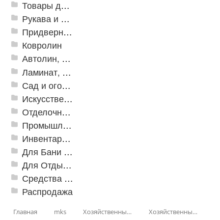
Товары для дома
Рукава и шланги промышленные
Придверные решетки
Ковролин
Автолин, Транслин, Линолеум
Ламинат, Кварцвиниловая плитка SPC
Сад и огород
Искусственная трава
Отделочные профили
Промышленный текстиль
Инвентарь для клининга
Для Бани и Сауны
Для Отдыха и Пикника
Средства от насекомых и садовых вредителей
Распродажа
Главная
mks
Хозяйственные принадлежности
Хозяйственные товары