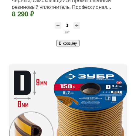
черный, самоклеящийся промышленный
резиновый уплотнитель, Профессионал
8 290 ₽
(40950-21-50)
шт
В корзину