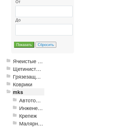
От
До
Ячеистые грязезащитные покрытия
Щетинистые покрытия
Грязезащитные, влаговпитывающие покрытия
Коврики
mks
Автотовары
Инженерная сантехника и инструменты
Крепеж
Малярно-штукатурные инструменты