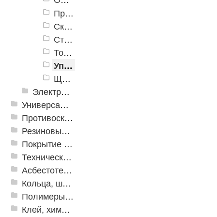
Прочее
Скобяные изделия и дверная фурнитура
Стеклоочистители
Товары для клининга
Уплотнители самоклеящиеся
Щетки хозяйственные
Электрика и свет
Универсальные модульные покрытия
Противоскользящая защита для лестниц, профили, ленты
Резиновые и ПВХ дорожки
Покрытие из резиновой крошки
Техническая резина
Асбестотехнические и теплоизоляционные материалы
Кольца, шайбы, манжеты
Полимеры и пластики
Клей, химия, сопутствующие товары