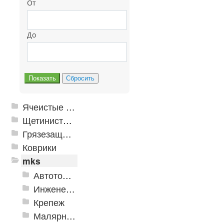
От
До
Ячеистые грязезащитные покрытия
Щетинистые покрытия
Грязезащитные, влаговпитывающие покрытия
Коврики
mks
Автотовары
Инженерная сантехника и инструменты
Крепеж
Малярно-штукатурные инструменты