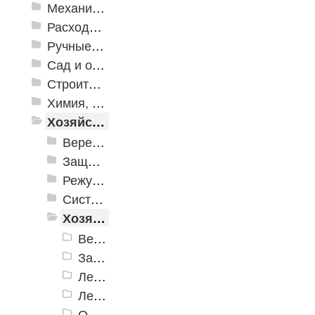
Механизированные инструменты
Расходные инструменты
Ручные инструменты
Сад и огород
Строительная Химия и принадлежности
Химия, крепеж, СИЗ
Хозяйственные принадлежности
Веревки, шнуры, шпагаты, стяжки
Защита от насекомых и вредителей
Режущие инструменты
Системы хранения
Хозяйственные товары
Ведра
Замки
Ленты клеящие
Лестницы
Оптика