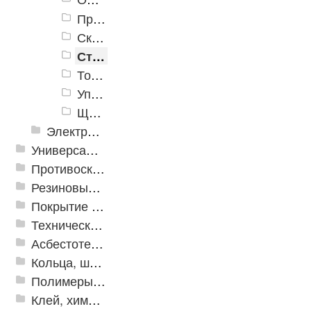
Прочее
Скобяные изделия и дверная фурнитура
Стеклоочистители
Товары для клининга
Уплотнители самоклеящиеся
Щетки хозяйственные
Электрика и свет
Универсальные модульные покрытия
Противоскользящая защита для лестниц, профили, ленты
Резиновые и ПВХ дорожки
Покрытие из резиновой крошки
Техническая резина
Асбестотехнические и теплоизоляционные материалы
Кольца, шайбы, манжеты
Полимеры и пластики
Клей, химия, сопутствующие товары