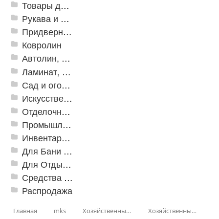
Товары для дома
Рукава и шланги промышленные
Придверные решетки
Ковролин
Автолин, Транслин, Линолеум
Ламинат, Кварцвиниловая плитка SPC
Сад и огород
Искусственная трава
Отделочные профили
Промышленный текстиль
Инвентарь для клининга
Для Бани и Сауны
Для Отдыха и Пикника
Средства от насекомых и садовых вредителей
Распродажа
Главная
mks
Хозяйственные принадлежности
Хозяйственные товары