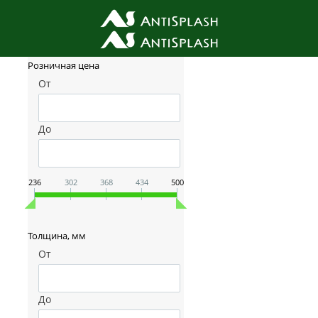
Фильтр товаров
Розничная цена
От
До
236
302
368
434
500
Толщина, мм
От
До