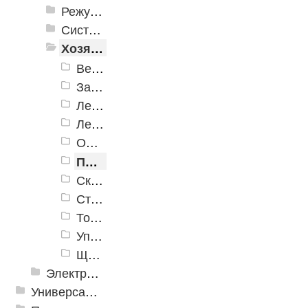
Режущие инструменты
Системы хранения
Хозяйственные товары
Ведра
Замки
Ленты клеящие
Лестницы
Оптика
Прочее
Скобяные изделия и дверная фурнитура
Стеклоочистители
Товары для клининга
Уплотнители самоклеящиеся
Щетки хозяйственные
Электрика и свет
Универсальные модульные покрытия