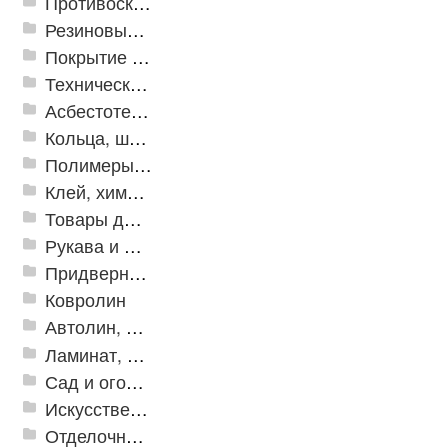
Противоскользящая защита для лестниц, профили, ленты
Резиновые и ПВХ дорожки
Покрытие из резиновой крошки
Техническая резина
Асбестотехнические и теплоизоляционные материалы
Кольца, шайбы, манжеты
Полимеры и пластики
Клей, химия, сопутствующие товары
Товары для дома
Рукава и шланги промышленные
Придверные решетки
Ковролин
Автолин, Транслин, Линолеум
Ламинат, Кварцвиниловая плитка SPC
Сад и огород
Искусственная трава
Отделочные профили