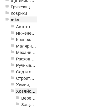
Щетинистые покрытия
Грязезащитные, влаговпитывающие покрытия
Коврики
mks
Автотовары
Инженерная сантехника и инструменты
Крепеж
Малярно-штукатурные инструменты
Механизированные инструменты
Расходные инструменты
Ручные инструменты
Сад и огород
Строительная Химия и принадлежности
Химия, крепеж, СИЗ
Хозяйственные принадлежности
Веревки, шнуры, шпагаты, стяжки
Защита от насекомых и вредителей