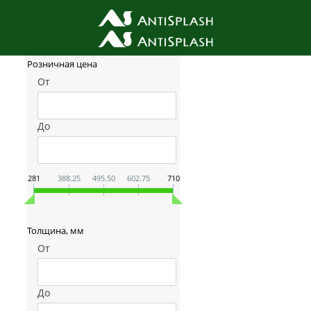
Фильтр товаров
Розничная цена
От
До
281
388.25
495.50
602.75
710
Толщина, мм
От
До