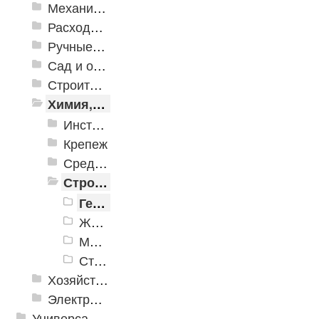
Механизированные инструменты
Расходные инструменты
Ручные инструменты
Сад и огород
Строительная Химия и принадлежности
Химия, крепеж, СИЗ
Инструменты для строительной химии
Крепеж
Средства индивидуальной защиты
Строительная химия
Герметики
Жидкие гвозди
Монтажная пена
Стержни клеевые
Хозяйственные принадлежности
Электрика и свет
Универсальные модульные покрытия