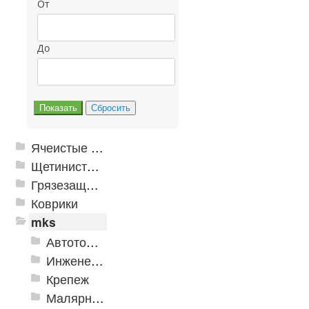
От
До
Ячеистые грязезащитные покрытия
Щетинистые покрытия
Грязезащитные, влаговпитывающие покрытия
Коврики
mks
Автотовары
Инженерная сантехника и инструменты
Крепеж
Малярно-штукатурные инструменты