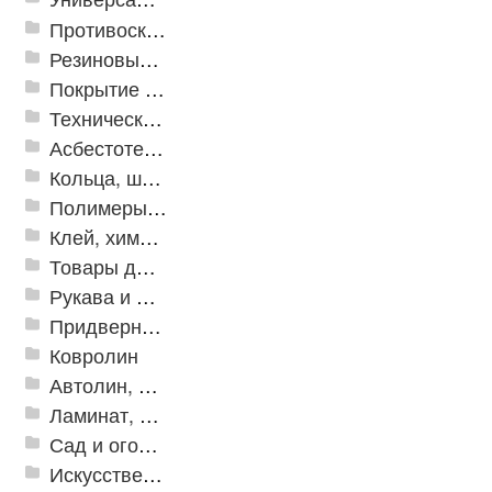
Противоскользящая защита для лестниц, профили, ленты
Резиновые и ПВХ дорожки
Покрытие из резиновой крошки
Техническая резина
Асбестотехнические и теплоизоляционные материалы
Кольца, шайбы, манжеты
Полимеры и пластики
Клей, химия, сопутствующие товары
Товары для дома
Рукава и шланги промышленные
Придверные решетки
Ковролин
Автолин, Транслин, Линолеум
Ламинат, Кварцвиниловая плитка SPC
Сад и огород
Искусственная трава