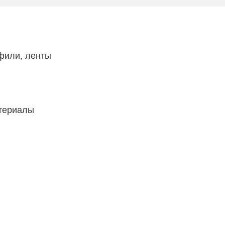
фили, ленты
атериалы