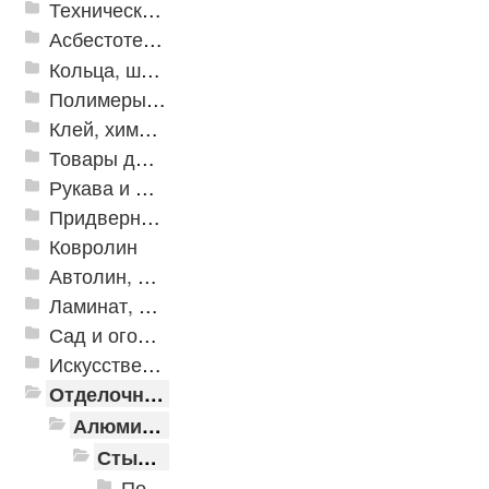
Техническая резина
Асбестотехнические и теплоизоляционные материалы
Кольца, шайбы, манжеты
Полимеры и пластики
Клей, химия, сопутствующие товары
Товары для дома
Рукава и шланги промышленные
Придверные решетки
Ковролин
Автолин, Транслин, Линолеум
Ламинат, Кварцвиниловая плитка SPC
Сад и огород
Искусственная трава
Отделочные профили
Алюминиевые пороги
Стыкоперекрывающие алюминиевые пороги
Пороги алюминиевые ПС-01 25x3 мм (открытый крепеж)