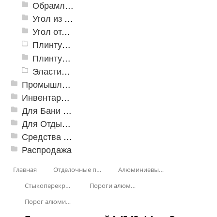
Обрамление
Угол из ПВХ
Угол отделочный арочный
Плинтус для столешниц
Плинтусы «KronPlast»
Эластичный напольно-стыковочный профиль Cezar
Промышленный текстиль
Инвентарь для клининга
Для Бани и Сауны
Для Отдыха и Пикника
Средства от насекомых и садовых вредителей
Распродажа
Главная
Отделочные профили
Алюминиевые пороги
Стыкоперекрывающие алюминиевые пороги
Пороги алюминиевые А-45 45х4,4 мм (открытый крепеж)
Порог алюминиевый А-45 45х4,4мм, Декорированные