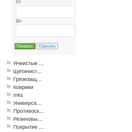
От
До
Ячеистые грязезащитные покрытия
Щетинистые покрытия
Грязезащитные, влаговпитывающие покрытия
Коврики
mks
Универсальные модульные покрытия
Противоскользящая защита для лестниц, профили, ленты
Резиновые и ПВХ дорожки
Покрытие из резиновой крошки