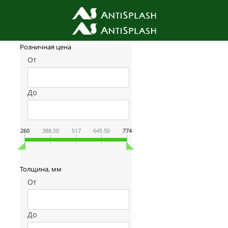
Фильтр товаров
Розничная цена
От
До
260
388.50
517
645.50
774
Толщина, мм
От
До