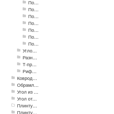
Пороги алюминиевые А-30 30х5 мм (открытый крепеж)
Пороги алюминиевые А-39 39х5,4 мм (открытый крепеж)
Пороги алюминиевые А-45 45х4,4 мм (открытый крепеж)
Пороги алюминиевые B-1 30х4,2 мм (скрытый крепеж)
Пороги алюминиевые B-2 37х4,4 мм (скрытый крепеж)
Пороги алюминиевые B-4 41х6-13 мм (скрытый крепеж)
Пороги алюминиевые B-5 80х4,6 мм (скрытый крепеж)
Угловые алюминиевые пороги
Разноуровневые алюминиевые профили
Т-профиль
Рифленые алюминиевые листы и углы квинтет
Ковродержатели
Обрамление
Угол из ПВХ
Угол отделочный арочный
Плинтус для столешниц
Плинтусы «KronPlast»