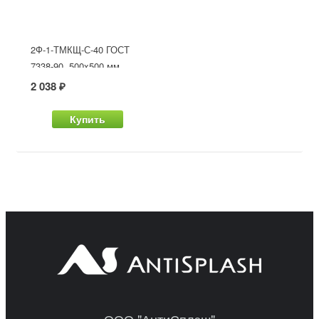
2Ф-1-ТМКЩ-С-40 ГОСТ
7338-90, 500x500 мм
2 038 ₽
Купить
ООО "АнтиСплэш"