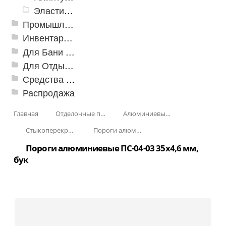
Эластичный напольно-стыковочный профиль Cezar
Промышленный текстиль
Инвентарь для клининга
Для Бани и Сауны
Для Отдыха и Пикника
Средства от насекомых и садовых вредителей
Распродажа
Главная
Отделочные профили
Алюминиевые пороги
Стыкоперекрывающие алюминиевые пороги
Пороги алюминиевые ПС-04-03 35x4,6 мм (скрытый крепеж)
Пороги алюминиевые ПС-04-03 35x4,6 мм,
бук