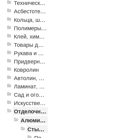
Техническая резина
Асбестотехнические и теплоизоляционные материалы
Кольца, шайбы, манжеты
Полимеры и пластики
Клей, химия, сопутствующие товары
Товары для дома
Рукава и шланги промышленные
Придверные решетки
Ковролин
Автолин, Транслин, Линолеум
Ламинат, Кварцвиниловая плитка SPC
Сад и огород
Искусственная трава
Отделочные профили
Алюминиевые пороги
Стыкоперекрывающие алюминиевые пороги
Пороги алюминиевые ПС-01 25x3 мм (открытый крепеж)