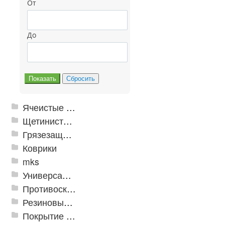
От
До
Ячеистые грязезащитные покрытия
Щетинистые покрытия
Грязезащитные, влаговпитывающие покрытия
Коврики
mks
Универсальные модульные покрытия
Противоскользящая защита для лестниц, профили, ленты
Резиновые и ПВХ дорожки
Покрытие из резиновой крошки