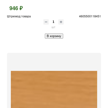
946 ₽
Штрихкод товара
4605500118451
шт
В корзину