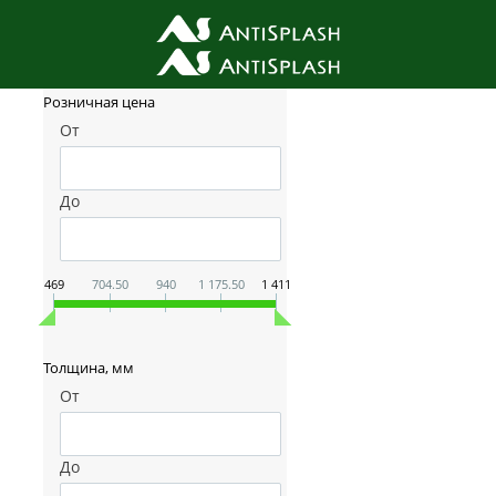
Фильтр товаров
Розничная цена
От
До
469
704.50
940
1 175.50
1 411
Толщина, мм
От
До