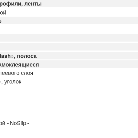
профили, ленты
кой
е
»
lash», полоса
 самоклеящиеся
клеевого слоя
, уголок
й «NoSlip»