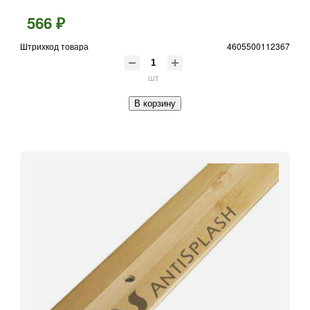
566 ₽
Штрихкод товара
4605500112367
шт
В корзину