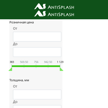
Фильтр товаров
Розничная цена
От
До
383
569.50
756
942.50
1 129
Толщина, мм
От
До