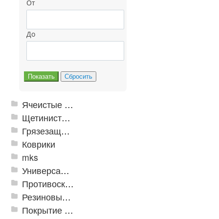
От
До
Ячеистые грязезащитные покрытия
Щетинистые покрытия
Грязезащитные, влаговпитывающие покрытия
Коврики
mks
Универсальные модульные покрытия
Противоскользящая защита для лестниц, профили, ленты
Резиновые и ПВХ дорожки
Покрытие из резиновой крошки