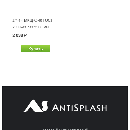
2Ф-1-ТМКЩ-С-40 ГОСТ
7338-90, 500x500 мм
2 038 ₽
Купить
ООО "АнтиСплэш"