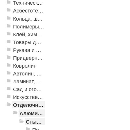
Техническая резина
Асбестотехнические и теплоизоляционные материалы
Кольца, шайбы, манжеты
Полимеры и пластики
Клей, химия, сопутствующие товары
Товары для дома
Рукава и шланги промышленные
Придверные решетки
Ковролин
Автолин, Транслин, Линолеум
Ламинат, Кварцвиниловая плитка SPC
Сад и огород
Искусственная трава
Отделочные профили
Алюминиевые пороги
Стыкоперекрывающие алюминиевые пороги
Пороги алюминиевые ПС-01 25x3 мм (открытый крепеж)