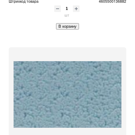
Штрихкод товара
4605500136882
шт
В корзину