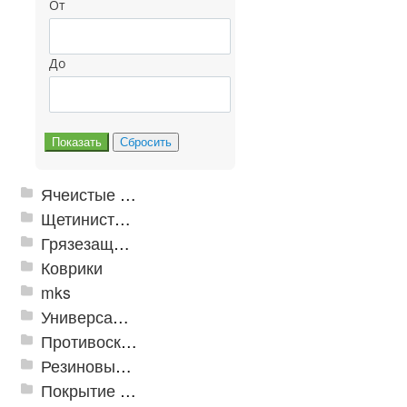
От
До
Ячеистые грязезащитные покрытия
Щетинистые покрытия
Грязезащитные, влаговпитывающие покрытия
Коврики
mks
Универсальные модульные покрытия
Противоскользящая защита для лестниц, профили, ленты
Резиновые и ПВХ дорожки
Покрытие из резиновой крошки