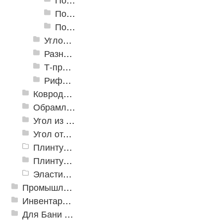
Пороги алюминиевые B-4 41х6-13 мм (скрытый крепеж)
Пороги алюминиевые B-5 80х4,6 мм (скрытый крепеж)
Угловые алюминиевые пороги
Разноуровневые алюминиевые профили
Т-профиль
Рифленые алюминиевые листы и углы квинтет
Ковродержатели
Обрамление
Угол из ПВХ
Угол отделочный арочный
Плинтус для столешниц
Плинтусы «KronPlast»
Эластичный напольно-стыковочный профиль Cezar
Промышленный текстиль
Инвентарь для клининга
Для Бани и Сауны