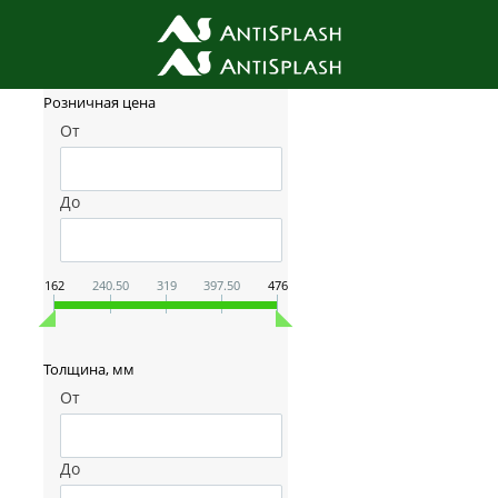
Фильтр товаров
Розничная цена
От
До
162
240.50
319
397.50
476
Толщина, мм
От
До