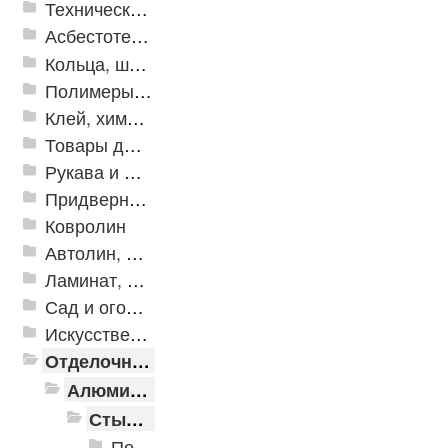
Техническая резина
Асбестотехнические и теплоизоляционные материалы
Кольца, шайбы, манжеты
Полимеры и пластики
Клей, химия, сопутствующие товары
Товары для дома
Рукава и шланги промышленные
Придверные решетки
Ковролин
Автолин, Транслин, Линолеум
Ламинат, Кварцвиниловая плитка SPC
Сад и огород
Искусственная трава
Отделочные профили
Алюминиевые пороги
Стыкоперекрывающие алюминиевые пороги
Пороги алюминиевые ПС-01 25x3 мм (открытый крепеж)