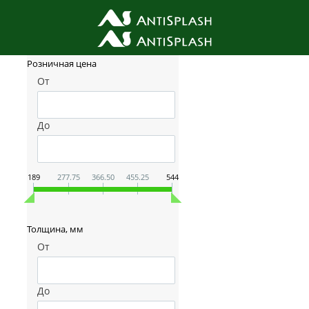
Фильтр товаров
Розничная цена
От
До
189
277.75
366.50
455.25
544
Толщина, мм
От
До