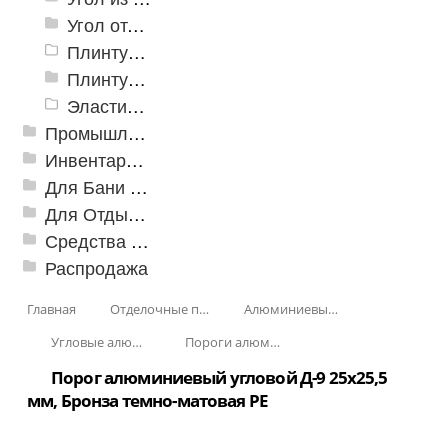
Угол отделочный арочный
Плинтус для столешниц
Плинтусы «KronPlast»
Эластичный напольно-стыковочный профиль Cezar
Промышленный текстиль
Инвентарь для клининга
Для Бани и Сауны
Для Отдыха и Пикника
Средства от насекомых и садовых вредителей
Распродажа
Главная
Отделочные профили
Алюминиевые пороги
Угловые алюминиевые пороги
Пороги алюминиевые угловые Д-9 25х25,5 мм
Порог алюминиевый угловой Д-9 25x25,5
мм, Бронза темно-матовая РЕ