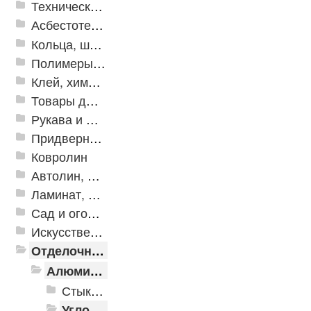
Техническая резина
Асбестотехнические и теплоизоляционные материалы
Кольца, шайбы, манжеты
Полимеры и пластики
Клей, химия, сопутствующие товары
Товары для дома
Рукава и шланги промышленные
Придверные решетки
Ковролин
Автолин, Транслин, Линолеум
Ламинат, Кварцвиниловая плитка SPC
Сад и огород
Искусственная трава
Отделочные профили
Алюминиевые пороги
Стыкоперекрывающие алюминиевые пороги
Угловые алюминиевые пороги