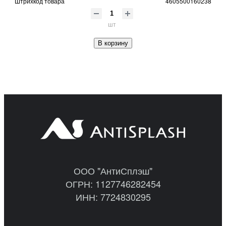
Штрихкод товара
4605500160238
шт
В корзину
ООО "АнтиСплэш"
ОГРН: 1127746282454
ИНН: 7724830295