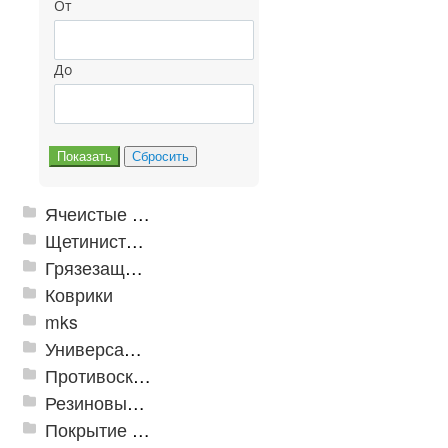
От
До
Ячеистые грязезащитные покрытия
Щетинистые покрытия
Грязезащитные, влаговпитывающие покрытия
Коврики
mks
Универсальные модульные покрытия
Противоскользящая защита для лестниц, профили, ленты
Резиновые и ПВХ дорожки
Покрытие из резиновой крошки