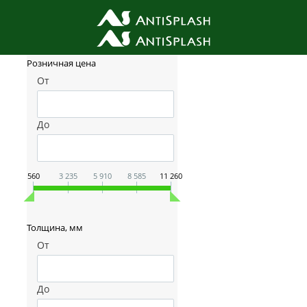
Фильтр товаров
Розничная цена
От
До
560
3 235
5 910
8 585
11 260
Толщина, мм
От
До