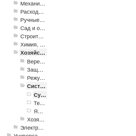
Механизированные инструменты
Расходные инструменты
Ручные инструменты
Сад и огород
Строительная Химия и принадлежности
Химия, крепеж, СИЗ
Хозяйственные принадлежности
Веревки, шнуры, шпагаты, стяжки
Защита от насекомых и вредителей
Режущие инструменты
Системы хранения
Сумки и пояса для инструмента
Тележки хозяйственные
Ящики
Хозяйственные товары
Электрика и свет
Универсальные модульные покрытия