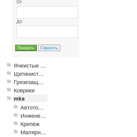
От
До
Ячеистые грязезащитные покрытия
Щетинистые покрытия
Грязезащитные, влаговпитывающие покрытия
Коврики
mks
Автотовары
Инженерная сантехника и инструменты
Крепеж
Малярно-штукатурные инструменты