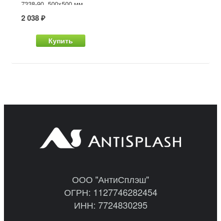
7338-90, 500x500 мм
2 038 ₽
Купить
ООО "АнтиСплэш"
ОГРН: 1127746282454
ИНН: 7724830295