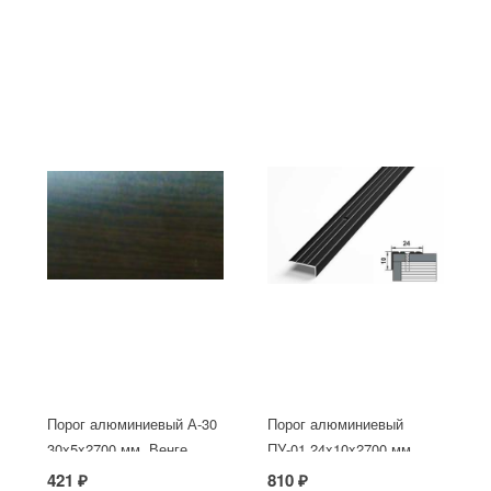
Порог алюминиевый А-30
Порог алюминиевый
30х5x2700 мм, Венге
ПУ-01 24x10x2700 мм,
окрашенный в черный
421 ₽
810 ₽