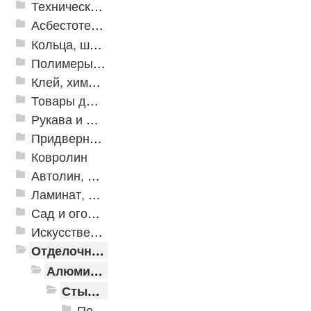
Техническая резина
Асбестотехнические и теплоизоляционные материалы
Кольца, шайбы, манжеты
Полимеры и пластики
Клей, химия, сопутствующие товары
Товары для дома
Рукава и шланги промышленные
Придверные решетки
Ковролин
Автолин, Транслин, Линолеум
Ламинат, Кварцвиниловая плитка SPC
Сад и огород
Искусственная трава
Отделочные профили
Алюминиевые пороги
Стыкоперекрывающие алюминиевые пороги
Пороги алюминиевые ПС-01 25x3 мм (открытый крепеж)