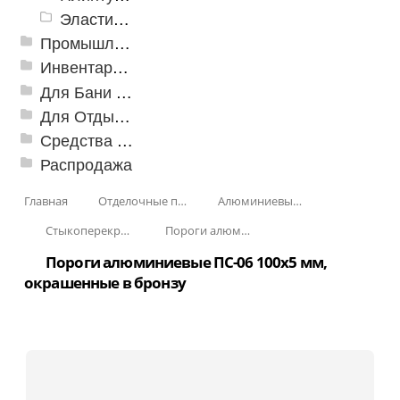
Эластичный напольно-стыковочный профиль Cezar
Промышленный текстиль
Инвентарь для клининга
Для Бани и Сауны
Для Отдыха и Пикника
Средства от насекомых и садовых вредителей
Распродажа
Главная
Отделочные профили
Алюминиевые пороги
Стыкоперекрывающие алюминиевые пороги
Пороги алюминиевые ПС-06 100x5 мм (скрытый крепеж)
Пороги алюминиевые ПС-06 100x5 мм,
окрашенные в бронзу