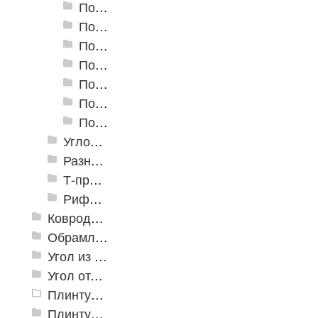
Пороги алюминиевые А-30 30х5 мм (открытый крепеж)
Пороги алюминиевые А-39 39х5,4 мм (открытый крепеж)
Пороги алюминиевые А-45 45х4,4 мм (открытый крепеж)
Пороги алюминиевые B-1 30х4,2 мм (скрытый крепеж)
Пороги алюминиевые B-2 37х4,4 мм (скрытый крепеж)
Пороги алюминиевые B-4 41х6-13 мм (скрытый крепеж)
Пороги алюминиевые B-5 80х4,6 мм (скрытый крепеж)
Угловые алюминиевые пороги
Разноуровневые алюминиевые профили
Т-профиль
Рифленые алюминиевые листы и углы квинтет
Ковродержатели
Обрамление
Угол из ПВХ
Угол отделочный арочный
Плинтус для столешниц
Плинтусы «KronPlast»