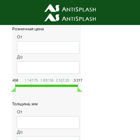
Фильтр товаров
Розничная цена
От
До
458
1 147.75
1 837.50
2 527.25
3 217
Толщина, мм
От
До