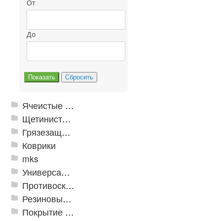
От
До
Ячеистые грязезащитные покрытия
Щетинистые покрытия
Грязезащитные, влаговпитывающие покрытия
Коврики
mks
Универсальные модульные покрытия
Противоскользящая защита для лестниц, профили, ленты
Резиновые и ПВХ дорожки
Покрытие из резиновой крошки