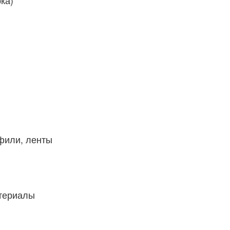
ка)
фили, ленты
атериалы