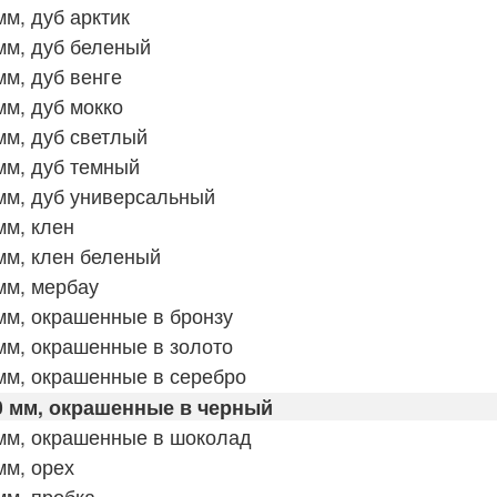
м, дуб арктик
мм, дуб беленый
м, дуб венге
м, дуб мокко
м, дуб светлый
мм, дуб темный
мм, дуб универсальный
мм, клен
мм, клен беленый
мм, мербау
мм, окрашенные в бронзу
мм, окрашенные в золото
мм, окрашенные в серебро
0 мм, окрашенные в черный
мм, окрашенные в шоколад
мм, орех
мм, пробка