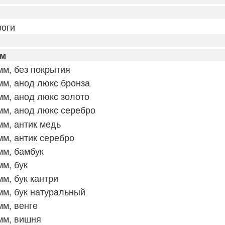
оги
мм
м, без покрытия
м, анод люкс бронза
м, анод люкс золото
м, анод люкс серебро
м, антик медь
м, антик серебро
мм, бамбук
м, бук
м, бук кантри
м, бук натуральный
м, венге
мм, вишня