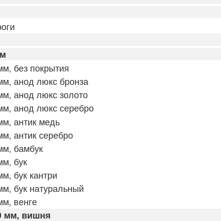
оги
мм
м, без покрытия
м, анод люкс бронза
м, анод люкс золото
м, анод люкс серебро
м, антик медь
м, антик серебро
мм, бамбук
м, бук
м, бук кантри
м, бук натуральный
м, венге
0 мм, вишня