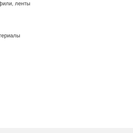
фили, ленты
атериалы